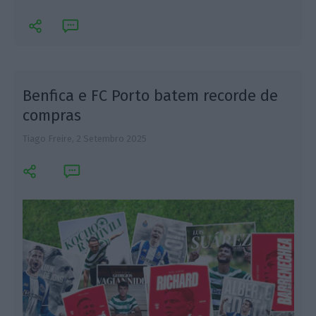
Benfica e FC Porto batem recorde de
compras
Tiago Freire,
2 Setembro 2025
L