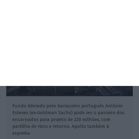
Luz com fundo Fortitude
ECO,
23 Julho 2025
Fundo liderado pelo banqueiro português António
Esteves (ex-Goldman Sachs) pode ser o parceiro dos
encarnados para projeto de 220 milhões, com
partilha de risco e retorno. Apollo também à
espreita.