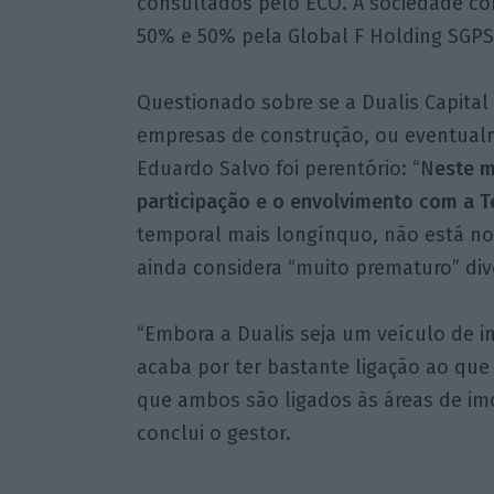
consultados pelo ECO. A sociedade co
50% e 50% pela Global F Holding SGPS 
Questionado sobre se a Dualis Capital 
empresas de construção, ou eventualm
Eduardo Salvo foi perentório: “N
este m
participação e o envolvimento com a Te
temporal mais longínquo, não está no
ainda considera “muito prematuro” diver
“Embora a Dualis seja um veículo de i
acaba por ter bastante ligação ao que
que ambos são ligados às áreas de imo
conclui o gestor.