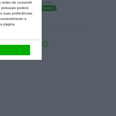
s antes de consentir
07/10/2026
 pessoais poderá
SAIBA MAIS
s suas preferências
 consentimento a
da página.