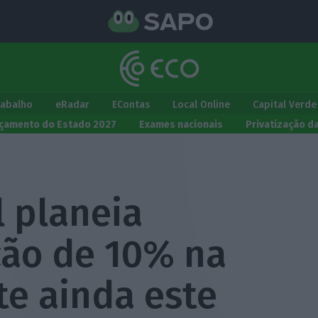
rabalho
eRadar
EContas
Local Online
Capital Verde
çamento do Estado 2027
Exames nacionais
Privatização d
l planeia
ção de 10% na
te ainda este