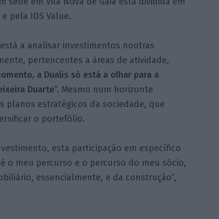
m sede em Vila Nova de Gaia está dividida em
e pela IDS Value.
está a analisar investimentos noutras
ente, pertencentes a áreas de atividade,
omento, a Dualis só está a olhar para a
ixeira Duarte
”. Mesmo num horizonte
s planos estratégicos da sociedade, que
sificar o portefólio.
nvestimento, esta participação em específico
 é o meu percurso e o percurso do meu sócio,
biliário, essencialmente, e da construção”,