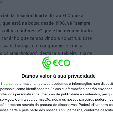
s”
icial da Teixeira Duarte diz ao ECO que a
, que está na bolsa desde 1998, vê “sempre
s olhos o interesse” que é lhe demonstrado
.
 caminho que temos vindo a construir. Este
nossa estratégia e o compromisso com a
os os
stakeholders
“, destaca a Teixeira Duarte,
e longa data (2019).
Damos valor à sua privacidade
33
parceiros
armazenamos e/ou acedemos a informações num dispositi
to de confiança no
essoais, como identificadores únicos e informações padrão enviadas 
 vindo a construir.
conteúdos personalizados, medição de publicidade e conteúdos, pesqui
serviços.
Com a sua permissão, nós e os nossos parceiros poderemos 
to reforça a solidez da
ção precisos através da procura de dispositivos. Poderá clicar para co
e o compromisso com a
ossa parte e pela parte dos nossos 1733 parceiros, conforme descrit