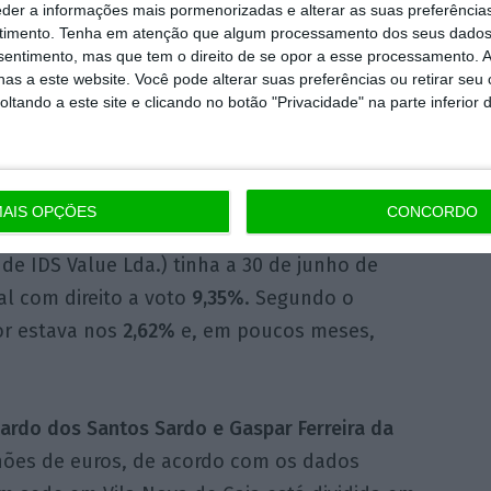
eder a informações mais pormenorizadas e alterar as suas preferência
ustentável para todos
timento.
Tenha em atenção que algum processamento dos seus dados
nsentimento, mas que tem o direito de se opor a esse processamento. A
as a este website. Você pode alterar suas preferências ou retirar seu
tando a este site e clicando no botão "Privacidade" na parte inferior 
AIS OPÇÕES
CONCORDO
tre da Teixeira Duarte detalha que a Dualis
de IDS Value Lda.) tinha a 30 de junho de
l com direito a voto
9,35%
. Segundo o
lor estava nos
2,62%
e, em poucos meses,
uardo dos Santos Sardo e Gaspar Ferreira da
lhões de euros, de acordo com os dados