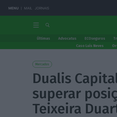
MENU
MAIL
JORNAIS
Últimas
Advocatus
ECOseguros
T
Caso Luís Neves
Or
Mercados
Dualis Capita
superar posi
Teixeira Duar