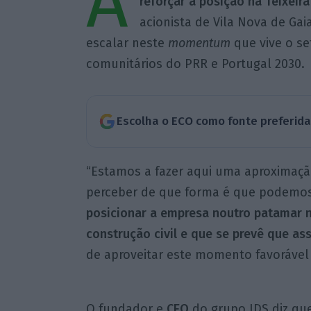
A
reforçar a posição na Teixeir
acionista de Vila Nova de Ga
escalar neste
momentum
que vive o se
comunitários do PRR e Portugal 2030.
Escolha o ECO como fonte preferid
“Estamos a fazer aqui uma aproximação
perceber de que forma é que podemo
posicionar a empresa noutro patamar 
construção civil e que se prevê que a
de aproveitar este momento favorável 
O fundador e
CEO
do grupo IDS diz qu