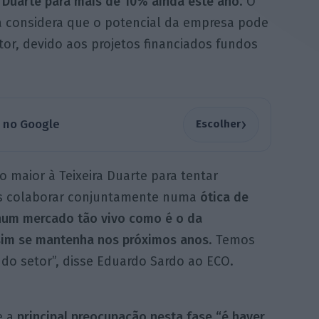
a Duarte para mais de 10% ainda este ano
. O
ia considera que o potencial da empresa pode
tor, devido aos projetos financiados fundos
›
a no Google
Escolher
 maior à Teixeira Duarte para tentar
s colaborar conjuntamente numa
ótica de
num mercado tão vivo como é o da
ssim se mantenha nos próximos anos
. Temos
do setor”, disse Eduardo Sardo ao ECO.
e a
principal preocupação nesta fase “é haver