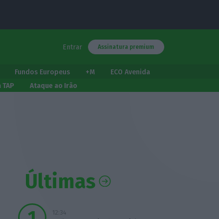
Entrar
Assinatura premium
Fundos Europeus
+M
ECO Avenida
a TAP
Ataque ao Irão
Últimas
12:34