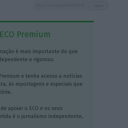
https://eco.sapo.pt/2025/09/05/dualis-capital-planeia-superar-posicao-de-10-na-teixeira-duarte-ainda-este-ano/
Copiar
 ECO Premium
mação é mais importante do que
dependente e rigoroso.
Premium e tenha acesso a notícias
nta, às reportagens e especiais que
ória.
 de apoiar o ECO e os seus
artida é o jornalismo independente,