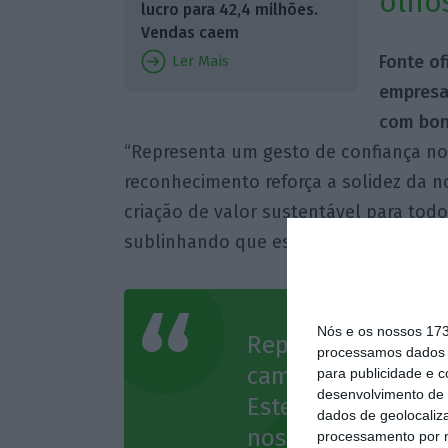
olho
lucro para 42,4 milhões.
Vendas caem
Fonte of
Ler Mais
empresa
com bon
“Representa um gesto de confiança no
reconhecimento reforça a solidez da 
criação de valor sustentável para tod
sublinhando que este é um acionista d
Nós e os nossos 17
Representa um ges
processamos dados p
caminho que temos
para publicidade e 
desenvolvimento de 
Este reconhecimen
dados de geolocaliza
nossa estratégia 
processamento por n