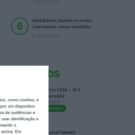
5 Agosto 2026
Imobiliárias batem recordes
com menos casas vendidas
6 Agosto 2026
Eventos
Fábrica 2030 – 10.º
Aniversário
vo, como cookies, e
14/10/2026
por um dispositivo
SAIBA MAIS
sa de audiências e
usar identificação e
nsentir o
o acima. Em
3.º Local Summit