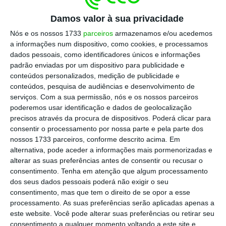
rua e a criação de um memorial coletivo”.
Também serão discutidas recomendações a
Damos valor à sua privacidade
serem apresentadas à Carris, gestora da
Nós e os nossos 1733
parceiros
armazenamos e/ou acedemos
a informações num dispositivo, como cookies, e processamos
infraestrutura.
dados pessoais, como identificadores únicos e informações
padrão enviadas por um dispositivo para publicidade e
Neste ponto, na proposta defende-se
conteúdos personalizados, medição de publicidade e
conteúdos, pesquisa de audiências e desenvolvimento de
também um apoio específico aos
serviços.
Com a sua permissão, nós e os nossos parceiros
descendentes desse profissional,
poderemos usar identificação e dados de geolocalização
nomeadamente com bolsas de estudo:
precisos através da procura de dispositivos. Poderá clicar para
consentir o processamento por nossa parte e pela parte dos
propõe-se “a atribuição de uma bolsa de
nossos 1733 parceiros, conforme descrito acima. Em
estudo aos descendentes do guarda-freio
alternativa, pode aceder a informações mais pormenorizadas e
André Marques, para assegurar os respetivos
alterar as suas preferências antes de consentir ou recusar o
consentimento.
Tenha em atenção que algum processamento
estudos, no âmbito de um programa de bolsas
,
dos seus dados pessoais poderá não exigir o seu
destinado aos descendentes dos
consentimento, mas que tem o direito de se opor a esse
Trabalhadores da Carris”.
processamento. As suas preferências serão aplicadas apenas a
este website. Você pode alterar suas preferências ou retirar seu
consentimento a qualquer momento voltando a este site e