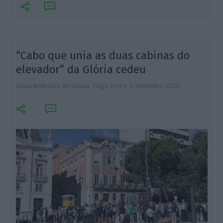
“Cabo que unia as duas cabinas do
elevador” da Glória cedeu
Filipa Ambrósio de Sousa, Tiago Freire,
6 Setembro 2025
F