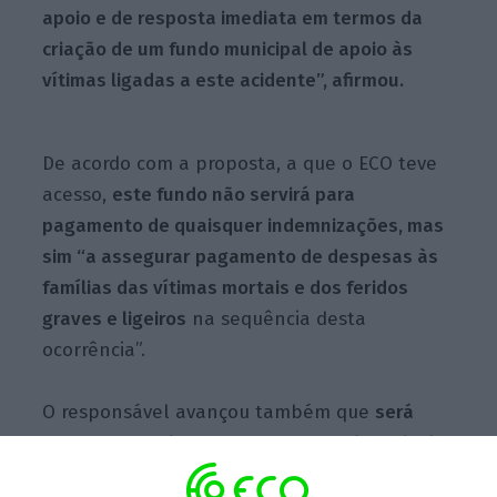
apoio e de resposta imediata em termos da
criação de um fundo municipal de apoio às
vítimas ligadas a este acidente”, afirmou.
De acordo com a proposta, a que o ECO teve
acesso,
este fundo não servirá para
pagamento de quaisquer indemnizações, mas
sim “a assegurar pagamento de despesas às
famílias das vítimas mortais e dos feridos
graves e ligeiros
na sequência desta
ocorrência”.
O responsável avançou também que
será
proposta uma homenagem ao guarda-freio do
funicular,
“com a atribuição do nome de uma