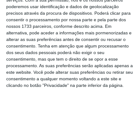
poderemos usar identificação e dados de geolocalização
investimento de 16,5 milhões de euros na
precisos através da procura de dispositivos. Poderá clicar para
abertura de novas lojas e de três milhões de
consentir o processamento por nossa parte e pela parte dos
euros na remodelação de nove desses
nossos 1733 parceiros, conforme descrito acima. Em
alternativa, pode aceder a informações mais pormenorizadas e
espaços.
alterar as suas preferências antes de consentir ou recusar o
consentimento.
Tenha em atenção que algum processamento
dos seus dados pessoais poderá não exigir o seu
consentimento, mas que tem o direito de se opor a esse
processamento. As suas preferências serão aplicadas apenas a
este website. Você pode alterar suas preferências ou retirar seu
consentimento a qualquer momento voltando a este site e
clicando no botão "Privacidade" na parte inferior da página.
Carlos Haba, diretor da Jysk em Portugal e Espanha
Jysk