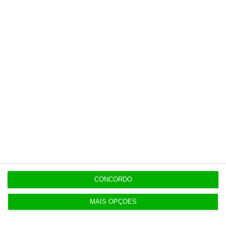
Últimas
15:05
Revitalização da Serra da Estrela é “promessa por
cumprir”
12:06
Livros pelo Telegram ‘rasgam’ mais de 75 milhões
às editoras
12:00
Banksy custa 175 mil euros aos contribuintes
ingleses
CONCORDO
10:21
MAIS OPÇÕES
Preços o Irão continuarão a marcar rumo dos
mercados