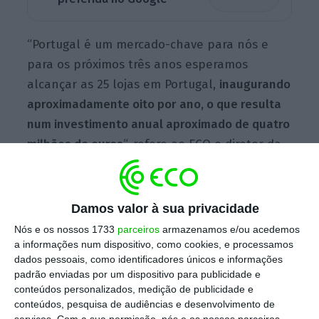
“Portugal é um mercado-chave para nós e
para os próximos três anos esperamos
alcançar as 25 lojas em Portugal,
inaugurando
aproximadamente oito por ano, o que resulta
num investimento anual aproximado de quatro
milhões de euros
“, refere ao ECO o diretor da
Jysk em Portugal e Espanha, Carlos Haba, no
âmbito do plano estratégico apresentado
esta quarta-feira.
Damos valor à sua privacidade
Nós e os nossos 1733
parceiros
armazenamos e/ou acedemos
a informações num dispositivo, como cookies, e processamos
Desde que entrou em Portugal em 2016, o
dados pessoais, como identificadores únicos e informações
padrão enviadas por um dispositivo para publicidade e
grupo dinamarquês diz já ter investido quase
conteúdos personalizados, medição de publicidade e
20 milhões de euros
, com o diretor da Jysk
conteúdos, pesquisa de audiências e desenvolvimento de
para os mercados ibéricos a contabilizar um
serviços.
Com a sua permissão, nós e os nossos parceiros