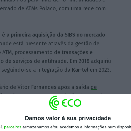
ercado de ATMs Polaco, com uma rede com
 é a primeira aquisição da SIBS no mercado
 onde está presente através da gestão de
e ATM, processamento de transações e
o de serviços de antifraude. Em 2018 adquiriu
seguindo-se a integração da
Kar-tel
em 2023.
rio de Vítor Fernandes após a saída
de
ês
, adianta que com a aquisição da ITCard
7 mil terminais POS
e
aproximadamente 35
 passando a processar mais de 17 mil milhões
Damos valor à sua privacidade
31
parceiros
armazenamos e/ou acedemos a informações num dispositi