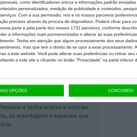
essoais, como identificadores únicos e informações padrão enviadas 
cos nacionais num modelo de coopetição.
conteúdos personalizados, medição de publicidade e conteúdos, pesqui
serviços.
Com a sua permissão, nós e os nossos parceiros poderemos 
ção precisos através da procura de dispositivos. Poderá clicar para co
ossa parte e pela parte dos nossos 1731 parceiros, conforme descrit
https://eco.sapo.pt/2025/09/10/sibs-reforca-na-polonia-com-aquisicao-de-processadora-de-pagamentos/
Copiar
eder a informações mais pormenorizadas e alterar as suas preferência
timento.
Tenha em atenção que algum processamento dos seus dados
nsentimento, mas que tem o direito de se opor a esse processamento. A
as a este website. Você pode alterar suas preferências ou retirar seu
tando a este site e clicando no botão "Privacidade" na parte inferior 
 ECO Premium
mação é mais importante do que
dependente e rigoroso.
AIS OPÇÕES
CONCORDO
Premium e tenha acesso a notícias
nta, às reportagens e especiais que
ória.