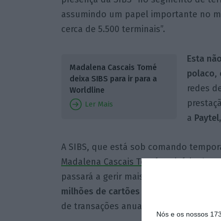
assumindo um papel importante no m
cerca de 5.500 terminais”.
Esta não
Madalena Cascais Tomé
polaco
,
deixa SIBS para ir para a
redes d
Worldline
prestaçã
Ler Mais
a
Paytel,
A SIBS, que está sob comando temporá
Madalena Cascais Tomé no início do m
passará a gerir mais de
20 mil ATMs
,
82
milhões de cartões em todo o mundo
,
de transações anualmente.
Nós e os nossos 17