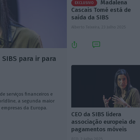
Madalena
EXCLUSIVO
Cascais Tomé está de
saída da SIBS
Alberto Teixeira,
23 Julho 2025
SIBS para ir para
 de serviços financeiros e
rldline, a segunda maior
 empresas da Europa.
CEO da SIBS lidera
associação europeia de
pagamentos móveis
ECO,
2 Julho 2025