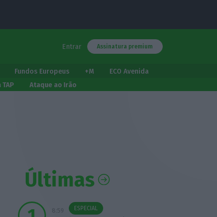
Entrar
Assinatura premium
Fundos Europeus
+M
ECO Avenida
a TAP
Ataque ao Irão
Últimas
ESPECIAL
8:59