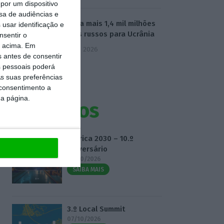
por um dispositivo
sa de audiências e
UE envia mais 1,4 mil milhões
usar identificação e
de juros russos para Ucrânia
nsentir o
o acima. Em
5 Agosto 2026
s antes de consentir
 pessoais poderá
s suas preferências
 consentimento a
da página.
Eventos
Fábrica 2030 – 10.º
Aniversário
14/10/2026
SAIBA MAIS
3.º Local Summit
07/10/2026