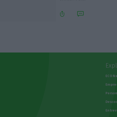
Exp
e
ECO N
Empre
Person
Descod
Entrev