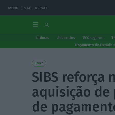
MENU
MAIL
JORNAIS
Últimas
Advocatus
ECOseguros
T
Orçamento do Estado 
Banca
SIBS reforça 
aquisição de
de pagament