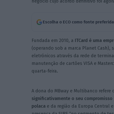
negócio cujo acordo definitivo foi agor
Escolha o ECO como fonte preferid
Fundada em 2010, a
ITCard é uma empr
(operando sob a marca Planet Cash),
eletrónicos através da rede de termin
manutenção de cartões VISA e Master
quarta-feira.
A dona do MBway e Multibanco refere 
significativamente o seu compromisso
polaca
e da região da Europa Central e
presença da SIBS “no segmento de ter