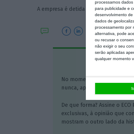
processamos dados p
A empresa é detida pelos maiores ban
para publicidade e 
desenvolvimento de 
dados de geolocaliza
processamento por n
alternativa, pode ac
ou recusar o consen
não exigir o seu co
serão aplicadas apen
qualquer momento vol
Assine o
No momento em que a infor
nunca, apoie o jornalismo in
M
De que forma? Assine o ECO 
exclusivas, à opinião que co
mostram o outro lado da hist