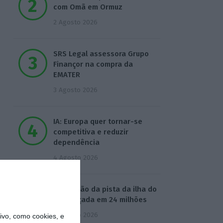
com Omã em Ormuz
2 Agosto 2026
SRS Legal assessora Grupo
Finançor na compra da
EMATER
3 Agosto 2026
IA: Europa quer tornar-se
competitiva e reduzir
dependência
4 Agosto 2026
Ampliação da pista da ilha do
Pico orçada em 24 milhões
4 Agosto 2026
vo, como cookies, e