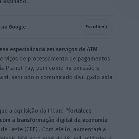
a assinado.
›
a no Google
Escolher
esa especializada em serviços de ATM
 serviços de processamento de pagamentos
ais Planet Pay, bem como na emissão e
card, segundo o comunicado divulgado esta
que a aquisição da ITCard
“fortalece
 com a transformação digital da economia
 de Leste (CEE)”. Com efeito, aumentará a
minais POS para mais de 181 mil unidades e