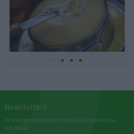
Newsletters
Receba gratuitamente informação económica de
referência