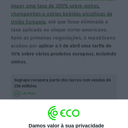
impor uma taxa de 200% sobre vinhos,
champanhes e outras bebidas alcoólicas da
União Europeia
, até que fosse eliminada a
taxa aplicada ao uísque norte-americano.
Após as primeiras negociações, o republicano
acabou por
aplicar a 5 de abril uma tarifa de
10% sobre vários produtos europeus, incluindo
vinhos.
Sogrape recupera parte dos lucros com vendas de
356 milhões
Ler Mais
Mais tarde, na sequência de novas
conversações com Bruxelas, foi acertada uma
Damos valor à sua privacidade