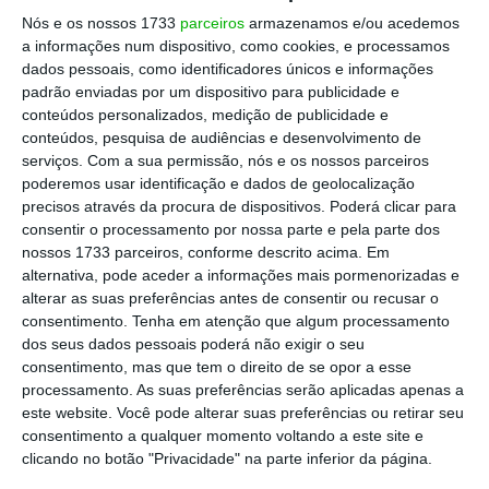
tarifa de 15% para aplicar no início de agosto
,
Nós e os nossos 1733
parceiros
armazenamos e/ou acedemos
que inicialmente não incluía o vinho. No
a informações num dispositivo, como cookies, e processamos
entanto, a 21 de agosto houve um
novo volte-
dados pessoais, como identificadores únicos e informações
face e o sucessor de Joe Biden decidiu mesmo
padrão enviadas por um dispositivo para publicidade e
conteúdos personalizados, medição de publicidade e
integrá-lo também neste regime, que vigora
conteúdos, pesquisa de audiências e desenvolvimento de
desde 1 de setembro.
serviços.
Com a sua permissão, nós e os nossos parceiros
poderemos usar identificação e dados de geolocalização
precisos através da procura de dispositivos. Poderá clicar para
Frederico Falcão, presidente da ViniPortugal,
consentir o processamento por nossa parte e pela parte dos
aponta ao ECO que “toda esta
incerteza levou
nossos 1733 parceiros, conforme descrito acima. Em
muitos importadores a suspender
alternativa, pode aceder a informações mais pormenorizadas e
alterar as suas preferências antes de consentir ou recusar o
encomendas
, originando a quebra das
consentimento.
Tenha em atenção que algum processamento
exportações”. Por outro lado, nos primeiros
dos seus dados pessoais poderá não exigir o seu
sete meses deste ano,
a queda em volume foi
consentimento, mas que tem o direito de se opor a esse
processamento. As suas preferências serão aplicadas apenas a
de ‘apenas’ 2,9% (vs. 8,6% em valor), o que
este website. Você pode alterar suas preferências ou retirar seu
reflete as “reduções de preço que os
consentimento a qualquer momento voltando a este site e
produtores tiveram de aplicar durante a
clicando no botão "Privacidade" na parte inferior da página.