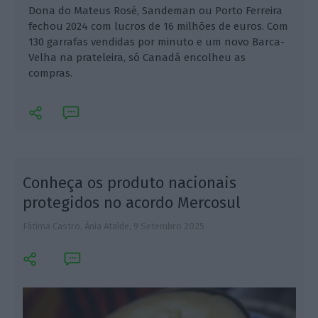
Dona do Mateus Rosé, Sandeman ou Porto Ferreira
fechou 2024 com lucros de 16 milhões de euros. Com
130 garrafas vendidas por minuto e um novo Barca-
Velha na prateleira, só Canadá encolheu as
compras.
Conheça os produto nacionais
protegidos no acordo Mercosul
Fátima Castro, Ânia Ataíde,
9 Setembro 2025
P