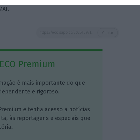
MAI.
https://eco.sapo.pt/2025/09/16/esquadra-da-psp-no-alto-da-pina-vai-levar-pelo-menos-11-anos-a-reabilitar/
Copiar
 ECO Premium
mação é mais importante do que
dependente e rigoroso.
Premium e tenha acesso a notícias
nta, às reportagens e especiais que
ória.