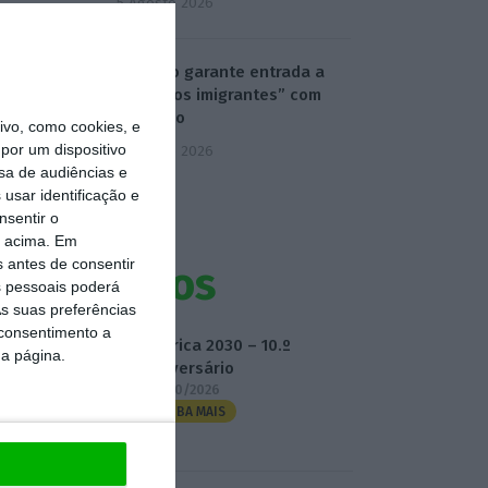
5 Agosto 2026
Ministro garante entrada a
“todos os imigrantes” com
emprego
vo, como cookies, e
por um dispositivo
5 Agosto 2026
sa de audiências e
usar identificação e
nsentir o
o acima. Em
s antes de consentir
Eventos
 pessoais poderá
s suas preferências
 consentimento a
Fábrica 2030 – 10.º
da página.
Aniversário
14/10/2026
SAIBA MAIS