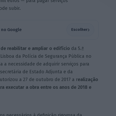
mil euros — para pagar serviços
ode subir.
›
a no Google
Escolher
de reabilitar e ampliar o edifício
da 5.ª
Lisboa da Polícia de Segurança Pública no
da a necessidade de adquirir serviços para
secretária de Estado Adjunta e da
utorizou a 27 de outubro de 2017 a r
ealização
ra executar a obra entre os anos de 2018 e
s necessários à definição rigorosa da