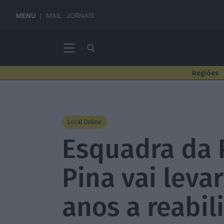
MENU
MAIL
JORNAIS
Regiões
Local Online
Esquadra da 
Pina vai leva
anos a reabil