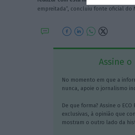
empreitada”, concluiu fonte oficial do 
Assine o
No momento em que a infor
nunca, apoie o jornalismo in
De que forma? Assine o ECO 
exclusivas, à opinião que co
mostram o outro lado da hist