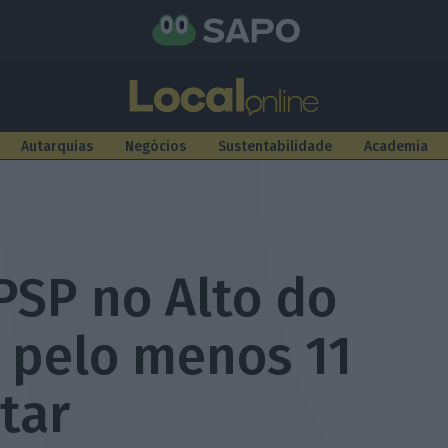
Autarquias
Negócios
Sustentabilidade
Academia
PSP no Alto do
r pelo menos 11
itar