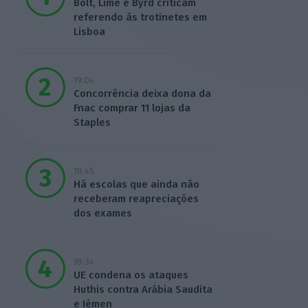
Bolt, Lime e Byrd criticam
referendo às trotinetes em
Lisboa
19:04
Concorrência deixa dona da
Fnac comprar 11 lojas da
Staples
18:45
Há escolas que ainda não
receberam reapreciações
dos exames
18:34
UE condena os ataques
Huthis contra Arábia Saudita
e Iémen