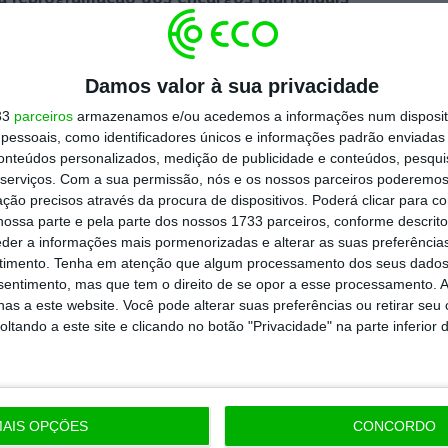
18 e 2020,
passam a estender-se entre 2018 e
e a cláusulas contratuais estabelecidas, em
Damos valor à sua privacidade
ção do contrato, como é habitual neste tipo
do ministério liderado por Maria Lúcia Amaral.
33
parceiros
armazenamos e/ou acedemos a informações num dispositi
essoais, como identificadores únicos e informações padrão enviadas 
conteúdos personalizados, medição de publicidade e conteúdos, pesqui
financeiros resultantes da aquisição dos
serviços.
Com a sua permissão, nós e os nossos parceiros poderemos 
ção precisos através da procura de dispositivos. Poderá clicar para co
assem, os 6.900 euros em 2019; 16.800 euros
ossa parte e pela parte dos nossos 1733 parceiros, conforme descrit
ndo os 26.000 euros necessários à
eder a informações mais pormenorizadas e alterar as suas preferência
timento.
Tenha em atenção que algum processamento dos seus dados
e serão suportados pelo orçamento da
nsentimento, mas que tem o direito de se opor a esse processamento. A
antes
acresce ainda o valor do IVA
nos termos
as a este website. Você pode alterar suas preferências ou retirar seu
tando a este site e clicando no botão "Privacidade" na parte inferior 
inda pode vir a aumentar. “Só após a conclusão
guirá apurar o montante do investimento a
AIS OPÇÕES
CONCORDO
o-se, então para a realização da