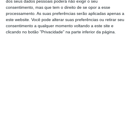
Freedom para avaliar os riscos ao pluralismo dos
dos seus dados pessoais poderá não exigir o seu
consentimento, mas que tem o direito de se opor a esse
media, estão a Alemanha (28%) e a Suécia (28%),
processamento. As suas preferências serão aplicadas apenas a
seguidas pela Dinamarca (31%) e os Países Baixos
este website. Você pode alterar suas preferências ou retirar seu
(33%), com os quatro a apresentarem um nível de
consentimento a qualquer momento voltando a este site e
clicando no botão "Privacidade" na parte inferior da página.
risco considerado “muito baixo”.
Portugal regista um índice de pluralismo de
49%, estando entre França (46%) e a Letónia
(50%), enquanto o último lugar é ocupado pela
Hungria, com um nível de risco “muito alto”
(74%).
Em 2022, Portugal ocupava a 7.ª posição
entre 32 países e em 2024 encontra-se na 11.ª
posição.
Abrangendo os 27 estados-membros da UE, o
índice MPM (do inglês ‘Media Pluralism Monitor’)