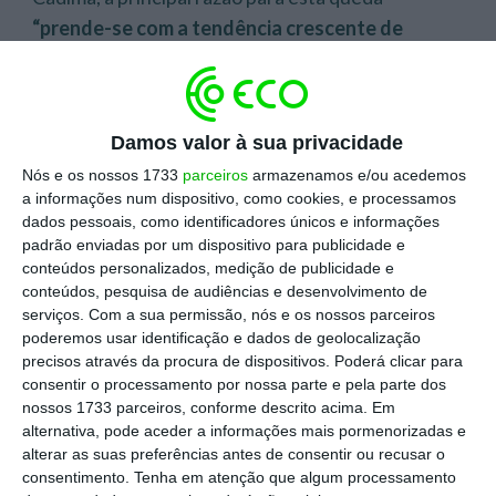
“prende-se com a tendência crescente de
agravamento da sustentabilidade económica
do setor dos media”
, explicou à agência Lusa.
Damos valor à sua privacidade
Rui Cádima salienta a existência de
“redações
Nós e os nossos 1733
parceiros
armazenamos e/ou acedemos
fragilizadas, muito pressionadas pela
a informações num dispositivo, como cookies, e processamos
precariedade, colocando a liberdade editorial
dados pessoais, como identificadores únicos e informações
em causa e o jornalismo de investigação como
padrão enviadas por um dispositivo para publicidade e
conteúdos personalizados, medição de publicidade e
primeira vítima”
, acrescentando “
uma cada vez
conteúdos, pesquisa de audiências e desenvolvimento de
maior dificuldade de filtrar a desinformação e a
serviços.
Com a sua permissão, nós e os nossos parceiros
informação de múltiplos intermediários, apesar
poderemos usar identificação e dados de geolocalização
precisos através da procura de dispositivos. Poderá clicar para
do surgimento dos ‘fact-checkers
‘”.
consentir o processamento por nossa parte e pela parte dos
nossos 1733 parceiros, conforme descrito acima. Em
alternativa, pode aceder a informações mais pormenorizadas e
A disputar o primeiro lugar do índice, desenvolvido
alterar as suas preferências antes de consentir ou recusar o
pelo Centre for Media Pluralism and Media
consentimento.
Tenha em atenção que algum processamento