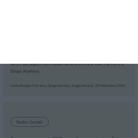
Entrevista
“É necessário as agências saberem
parar, saberem refletir”
O papel da IA, a importância de arriscar no talento humano, a
publicidade em Portugal, os concursos e os quase três anos
de DJ são alguns dos temas da entrevista a João Pacheco e
Diogo Anahory.
Carla Borges Ferreira, Diogo Simões, Hugo Amaral,
19 Setembro 2025
Redes Sociais