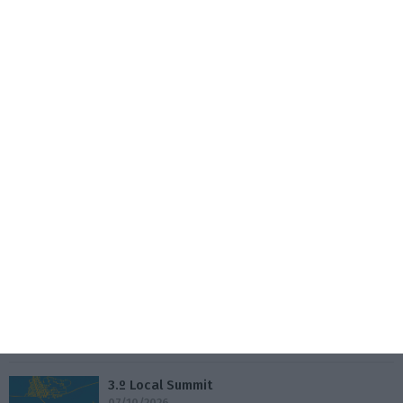
5 Agosto 2026
Nors fica com camiões e autocarros da Volvo na
região Centro
6 Agosto 2026
Eventos
Fábrica 2030 – 10.º Aniversário
14/10/2026
SAIBA MAIS
3.º Local Summit
07/10/2026