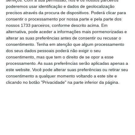
serviços.
Com a sua permissão, nós e os nossos parceiros
candidatura “
dependerá da qualidade
” do
poderemos usar identificação e dados de geolocalização
trabalho.
precisos através da procura de dispositivos. Poderá clicar para
consentir o processamento por nossa parte e pela parte dos
nossos 1733 parceiros, conforme descrito acima. Em
alternativa, pode aceder a informações mais pormenorizadas e
“Mas está na altura de nos deixarmos de
alterar as suas preferências antes de consentir ou recusar o
condicionar. Já ouvi propostas absolutamente
consentimento.
Tenha em atenção que algum processamento
alucinantes de que talvez fosse boa ideia
dos seus dados pessoais poderá não exigir o seu
consentimento, mas que tem o direito de se opor a esse
desistir da candidatura. É não me conhecer
processamento. As suas preferências serão aplicadas apenas a
pôr sequer em causa que eu vou com esta
este website. Você pode alterar suas preferências ou retirar seu
candidatura até ao fim. Há quatro
consentimento a qualquer momento voltando a este site e
clicando no botão "Privacidade" na parte inferior da página.
candidaturas capazes de chegar à segunda
volta e eu sou uma delas”, vincou.
O candidato mostrou-se confiante de que a
sua candidatura “tem um espaço de
crescimento brutal, não só nos jovens” mas