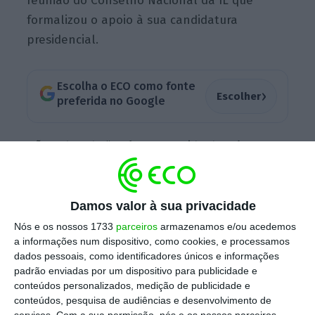
reunião do Conselho Nacional da IL que
formalizou o apoio à sua candidatura
presidencial.
Escolha o ECO como fonte
›
Escolher
preferida no Google
Não sabendo “se é uma corrida de trás para a
frente”, o ex-presidente da Iniciativa Liberal e
atual eurodeputado pediu que se deixasse
“
essa ideia de que só há três candidaturas
Damos valor à sua privacidade
capazes de chegar à segunda volta
“. “Deixem.
Nós e os nossos 1733
parceiros
armazenamos e/ou acedemos
a informações num dispositivo, como cookies, e processamos
Porque eu tenho suficiente confiança não só
dados pessoais, como identificadores únicos e informações
no que estou a fazer, mas na campanha que
padrão enviadas por um dispositivo para publicidade e
saberei fazer, para surpreender muita gente”,
conteúdos personalizados, medição de publicidade e
conteúdos, pesquisa de audiências e desenvolvimento de
vincou, admitindo que o sucesso da