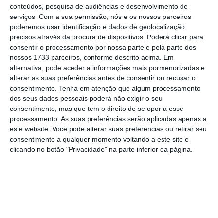
deputados e eurodeputados que a compõem”,
conteúdos, pesquisa de audiências e desenvolvimento de
e por outro lado, “o facto de a sua ausência
serviços.
Com a sua permissão, nós e os nossos parceiros
poderemos usar identificação e dados de geolocalização
em São Bento deixar o Bloco sem
precisos através da procura de dispositivos. Poderá clicar para
representação parlamentar na sua ausência”.
consentir o processamento por nossa parte e pela parte dos
nossos 1733 parceiros, conforme descrito acima. Em
alternativa, pode aceder a informações mais pormenorizadas e
“E concluiu pela
necessidade de o partido não
alterar as suas preferências antes de consentir ou recusar o
consentimento.
Tenha em atenção que algum processamento
ficar afastado dos debates no Parlamento nas
dos seus dados pessoais poderá não exigir o seu
próximas semanas”,
lê-se na publicação.
consentimento, mas que tem o direito de se opor a esse
processamento. As suas preferências serão aplicadas apenas a
este website. Você pode alterar suas preferências ou retirar seu
Andreia Galvão foi a número três da lista do
consentimento a qualquer momento voltando a este site e
partido nas legislativas de maio para o círculo
clicando no botão "Privacidade" na parte inferior da página.
eleitoral de Lisboa.
Fonte oficial do partido adiantou à Lusa que
o número dois da lista,
o antigo líder
parlamentar, Fabian Figueiredo, não vai