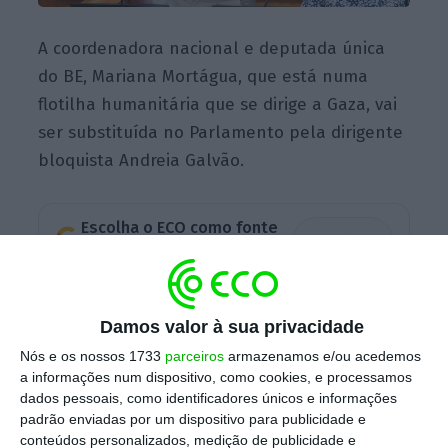
A coordenadora nacional e deputada única
do BE, Mariana Mortágua, que está numa
flotilha humanitária que se dirige a Gaza, vai
ser substituída no Parlamento pela dirigente
bloquista Andreia Galvão.
Escolha o ECO como fonte
›
Escolher
preferida no Google
Numa
publicação
no
site
oficial do partido lê-
Damos valor à sua privacidade
se que
a atual deputada única fez “uma
Nós e os nossos 1733
parceiros
armazenamos e/ou acedemos
reflexão profunda nos últimos dias”, tendo
a informações num dispositivo, como cookies, e processamos
pesado “por um lado, a proteção da flotilha
dados pessoais, como identificadores únicos e informações
padrão enviadas por um dispositivo para publicidade e
que é dada pelo papel institucional dos
conteúdos personalizados, medição de publicidade e