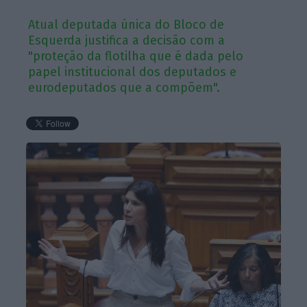
Atual deputada única do Bloco de
Esquerda justifica a decisão com a
"proteção da flotilha que é dada pelo
papel institucional dos deputados e
eurodeputados que a compõem".