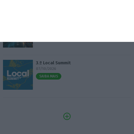
Eventos
Fábrica 2030 – 10.º Aniversário
14/10/2026
SAIBA MAIS
3.º Local Summit
07/10/2026
SAIBA MAIS