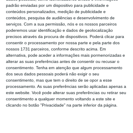
Évora.
padrão enviadas por um dispositivo para publicidade e
conteúdos personalizados, medição de publicidade e
conteúdos, pesquisa de audiências e desenvolvimento de
Segundo o Ministério Público, os 38 arguidos
serviços.
Com a sua permissão, nós e os nossos parceiros
foram acusados da prática de vários crimes de
poderemos usar identificação e dados de geolocalização
precisos através da procura de dispositivos. Poderá clicar para
burla informática, falsidade informática,
consentir o processamento por nossa parte e pela parte dos
acesso ilegítimo e detenção de arma proibida,
nossos 1731 parceiros, conforme descrito acima. Em
envolvendo o esquema criminoso conhecido
alternativa, pode aceder a informações mais pormenorizadas e
alterar as suas preferências antes de consentir ou recusar o
como “Burla do MBWay”.
consentimento.
Tenha em atenção que algum processamento
dos seus dados pessoais poderá não exigir o seu
Era nas zonas de Campo Maior e Elvas que os
consentimento, mas que tem o direito de se opor a esse
processamento. As suas preferências serão aplicadas apenas a
arguidos “procediam a levantamentos de
este website. Você pode alterar suas preferências ou retirar seu
dinheiro em multibanco obtido enganando
consentimento a qualquer momento voltando a este site e
pessoas que anunciavam para venda artigos
clicando no botão "Privacidade" na parte inferior da página.
em sites de vendas online, como o OLX e o
Custo Justo”, referiu.