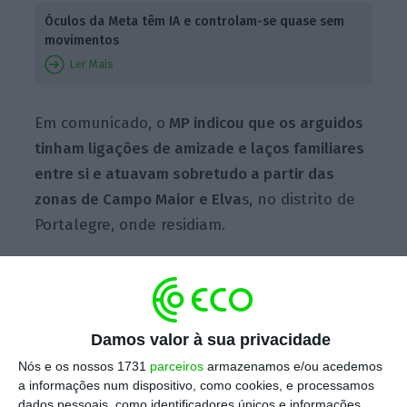
Óculos da Meta têm IA e controlam-se quase sem
movimentos
Ler Mais
Em comunicado, o
MP indicou que os arguidos
tinham ligações de amizade e laços familiares
entre si e atuavam sobretudo a partir das
zonas de Campo Maior e Elva
s, no distrito de
Portalegre, onde residiam.
“O processo, onde constam como vítimas
dezenas de cidadãos de todo o país, tem
Damos valor à sua privacidade
incorporados cerca de 85 inquéritos”, realçou
Nós e os nossos 1731
parceiros
armazenamos e/ou acedemos
o MP, no comunicado publicado na página de
a informações num dispositivo, como cookies, e processamos
Internet da Procuradoria-Geral Regional de
dados pessoais, como identificadores únicos e informações