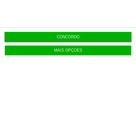
pública
3 Agosto 2026
Deloitte Legal Telles assessora sócios da Bruma
CONCORDO
4 Agosto 2026
MAIS OPÇÕES
Águas de Portugal alvo de ciberataque
4 Agosto 2026
Destroços de foguetão da SpaceX deverão colidir
com Lua
5 Agosto 2026
O dia em direto nos mercados e na economia – 6
de agosto