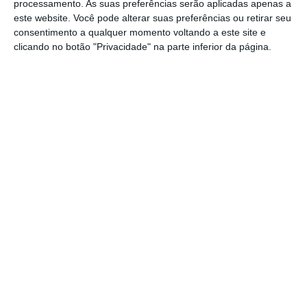
mas também criatividade, inovação e
processamento. As suas preferências serão aplicadas apenas a
este website. Você pode alterar suas preferências ou retirar seu
crescimento”, salientou Ana Figueiredo.
consentimento a qualquer momento voltando a este site e
clicando no botão "Privacidade" na parte inferior da página.
https://eco.sapo.pt/2025/09/23/ceo-da-meo-pede-que-setor-das-telecomunicacoes-seja-libertado-da-velha-regulacao/
Copiar
Assine o ECO Premium
No momento em que a informação é
mais importante do que nunca, apoie
o jornalismo independente e rigoroso.
De que forma? Assine o ECO Premium e