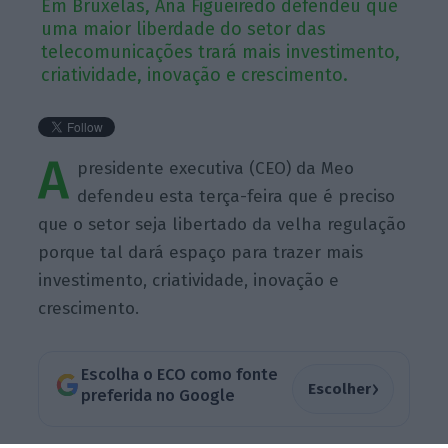
Em Bruxelas, Ana Figueiredo defendeu que
uma maior liberdade do setor das
telecomunicações trará mais investimento,
criatividade, inovação e crescimento.
A
presidente executiva (CEO) da Meo
defendeu esta terça-feira que é preciso
que o setor seja libertado da velha regulação
porque tal dará espaço para trazer mais
investimento, criatividade, inovação e
crescimento.
Escolha o ECO como fonte
›
Escolher
preferida no Google