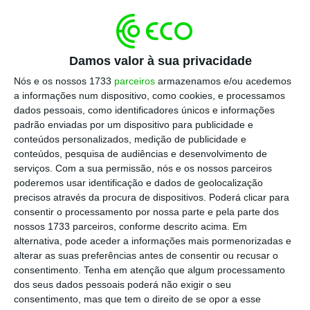
Ana Figueiredo falava no FT Connect Europe
Forum, que está a decorrer em Bruxelas, no
painel “Building value through scale and
Damos valor à sua privacidade
strategic consolidation” (em português,
Nós e os nossos 1733
parceiros
armazenamos e/ou acedemos
“Construir valor através da escala e
a informações num dispositivo, como cookies, e processamos
consolidação estratégica”).
dados pessoais, como identificadores únicos e informações
padrão enviadas por um dispositivo para publicidade e
conteúdos personalizados, medição de publicidade e
conteúdos, pesquisa de audiências e desenvolvimento de
“O que precisamos é que — e o que peço,
serviços.
Com a sua permissão, nós e os nossos parceiros
espero e penso e precisamos de trabalhar
poderemos usar identificação e dados de geolocalização
com o Governo local também, tal como na
precisos através da procura de dispositivos. Poderá clicar para
consentir o processamento por nossa parte e pela parte dos
Europa e em Bruxelas — nos libertem desta
nossos 1733 parceiros, conforme descrito acima. Em
velha regulação”, afirmou a gestora.
alternativa, pode aceder a informações mais pormenorizadas e
alterar as suas preferências antes de consentir ou recusar o
consentimento.
Tenha em atenção que algum processamento
“Porque libertarmo-nos também não só nos
dos seus dados pessoais poderá não exigir o seu
dará espaço para trazer mais investimento,
consentimento, mas que tem o direito de se opor a esse