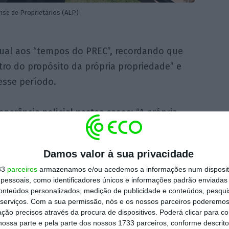
nse de Proprietários (ALP)
ual aos “tempos do PREC”, recordando que
ro do propósito da própria propriedade” e
esse período.
operância policial nestes casos
: “A própria
ão consegue fazer nada […], porque se não
m flagrante delito, não vai acontecer nada.
Damos valor à sua privacidade
impossível”.
33
parceiros
armazenamos e/ou acedemos a informações num dispositi
essoais, como identificadores únicos e informações padrão enviadas 
ivo” que os diferentes projetos apresentados
conteúdos personalizados, medição de publicidade e conteúdos, pesqui
serviços.
Com a sua permissão, nós e os nossos parceiros poderemos 
como exemplo a proposta de eliminação da
ção precisos através da procura de dispositivos. Poderá clicar para co
 para a criminalização da ocupação ilegal.
ossa parte e pela parte dos nossos 1733 parceiros, conforme descrit