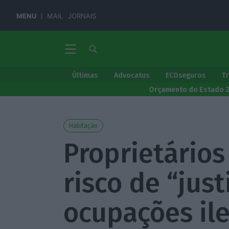
MENU
MAIL
JORNAIS
Últimas
Advocatus
ECOseguros
T
Orçamento do Estado 
Habitação
Proprietários
risco de “jus
ocupações ile