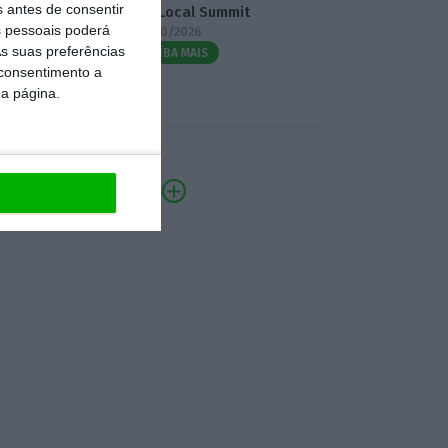
s antes de consentir
3.º Local Summit
 pessoais poderá
07/10/2026
s suas preferências
SAIBA MAIS
 consentimento a
da página.