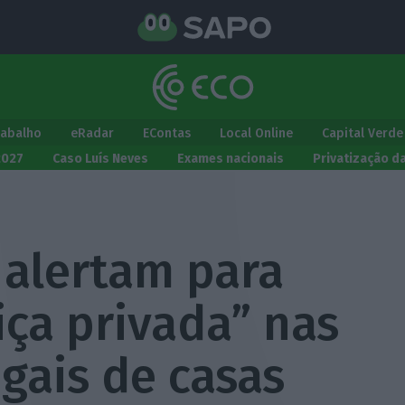
rabalho
eRadar
EContas
Local Online
Capital Verde
2027
Caso Luís Neves
Exames nacionais
Privatização d
 alertam para
tiça privada” nas
gais de casas