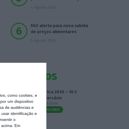
4 Agosto 2026
FAO alerta para nova subida
de preços alimentares
5 Agosto 2026
Eventos
Fábrica 2030 – 10.º
vo, como cookies, e
Aniversário
por um dispositivo
14/10/2026
sa de audiências e
SAIBA MAIS
usar identificação e
nsentir o
o acima. Em