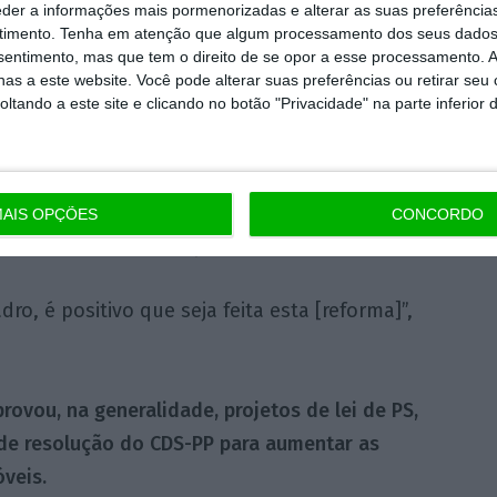
eder a informações mais pormenorizadas e alterar as suas preferência
timento.
Tenha em atenção que algum processamento dos seus dados
ir violência ou ameaça grave para tipificar
nsentimento, mas que tem o direito de se opor a esse processamento. A
o, o que (…) deixa totalmente fora muitas
as a este website. Você pode alterar suas preferências ou retirar seu
tando a este site e clicando no botão "Privacidade" na parte inferior 
astaria a entrada ilícita no imóvel” para que
 reforço dos poderes das autoridades
AIS OPÇÕES
CONCORDO
ossibilidade de restituição provisória do imóvel.
o, é positivo que seja feita esta [reforma]”,
ovou, na generalidade, projetos de lei de PS,
o de resolução do CDS-PP para aumentar as
veis.