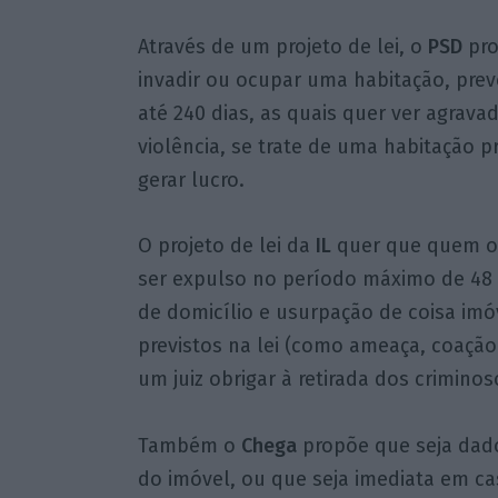
Através de um projeto de lei, o
PSD
pro
invadir ou ocupar uma habitação, pre
até 240 dias, as quais quer ver agrav
violência, se trate de uma habitação 
gerar lucro.
O projeto de lei da
IL
quer que quem oc
ser expulso no período máximo de 48 h
de domicílio e usurpação de coisa imó
previstos na lei (como ameaça, coaçã
um juiz obrigar à retirada dos crimino
Também o
Chega
propõe que seja dad
do imóvel, ou que seja imediata em cas