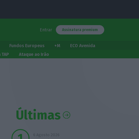
Entrar
Assinatura premium
Fundos Europeus
+M
ECO Avenida
a TAP
Ataque ao Irão
Últimas
6 Agosto 2026