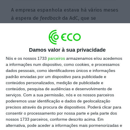
A empresa espanhola estava há vários meses
à espera de
feedback
da AdC, que se
encontrava numa segunda fase de análise ao
negócio, mas acabou por desistir.
Damos valor à sua privacidade
“A
decisão da AdC de levar a operação,
Nós e os nossos 1733
parceiros
armazenamos e/ou acedemos
notificada
ad cautelam
, a uma segunda fase,
a informações num dispositivo, como cookies, e processamos
dados pessoais, como identificadores únicos e informações
apesar da escassa presença do portal Kyero
padrão enviadas por um dispositivo para publicidade e
nesse mercado, provocou um atraso material
conteúdos personalizados, medição de publicidade e
no fecho da operação, o que prejudicou os
conteúdos, pesquisa de audiências e desenvolvimento de
serviços.
Com a sua permissão, nós e os nossos parceiros
interesses do idealista
, tendo levado a
poderemos usar identificação e dados de geolocalização
empresa a renunciar a esta aquisição”,
precisos através da procura de dispositivos. Poderá clicar para
explicou o Idealista numa comunicação
consentir o processamento por nossa parte e pela parte dos
nossos 1733 parceiros, conforme descrito acima. Em
divulgada no blog oficial.
alternativa, pode aceder a informações mais pormenorizadas e