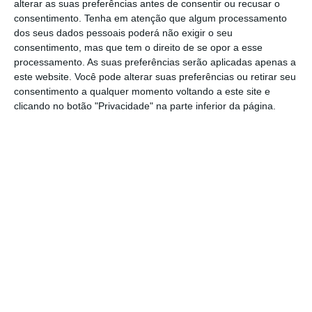
alterar as suas preferências antes de consentir ou recusar o
“Não descartamos que a AdC possa ter
consentimento.
Tenha em atenção que algum processamento
dos seus dados pessoais poderá não exigir o seu
querido aproveitar a compra de um portal
consentimento, mas que tem o direito de se opor a esse
mais pequeno para pronunciar-se sobre a
processamento. As suas preferências serão aplicadas apenas a
atividade do idealista no futuro”, afirmou um
este website. Você pode alterar suas preferências ou retirar seu
consentimento a qualquer momento voltando a este site e
porta-voz da empresa, que não foi
clicando no botão "Privacidade" na parte inferior da página.
identificado.
Na visão do Idealista, a gestão deste processo
pela AdC e o “abrupto desfecho” lançam uma
“mensagem desalentadora” para o
crescimento das tecnológicas na Europa
. “Por
vezes, a rigidez das autoridades da
concorrência da União Europeia [UE] acaba
por favorecer o crescimento de empresas não
europeias na Europa à custa das empresas
tecnológicas nascidas no seio da UE”,