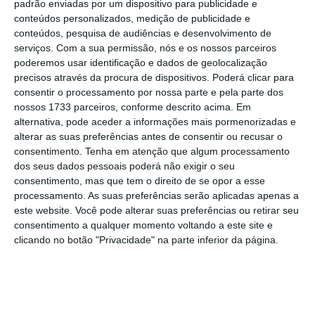
de metropolitanos em Bergen (
Noruega
), em
padrão enviadas por um dispositivo para publicidade e
conteúdos personalizados, medição de publicidade e
Toronto (
Canadá
) e em Manila (
Filipinas
).
conteúdos, pesquisa de audiências e desenvolvimento de
serviços.
Com a sua permissão, nós e os nossos parceiros
“Este relatório sublinha a
responsabilidade
poderemos usar identificação e dados de geolocalização
precisos através da procura de dispositivos. Poderá clicar para
das empresas que operam em contextos
consentir o processamento por nossa parte e pela parte dos
afetados por conflitos de garantir que as suas
nossos 1733 parceiros, conforme descrito acima. Em
atividades não contribuem para violações dos
alternativa, pode aceder a informações mais pormenorizadas e
alterar as suas preferências antes de consentir ou recusar o
direitos humanos”,
afirmou o Alto
consentimento.
Tenha em atenção que algum processamento
Comissariado das Nações Unidas para os
dos seus dados pessoais poderá não exigir o seu
Direitos Humanos, em comunicado.
consentimento, mas que tem o direito de se opor a esse
processamento. As suas preferências serão aplicadas apenas a
este website. Você pode alterar suas preferências ou retirar seu
Empresa garante “papel
consentimento a qualquer momento voltando a este site e
neutro e apolítico”
clicando no botão "Privacidade" na parte inferior da página.
A empresa portuguesa incluída na ‘lista
negra’ ligada a colonatos israelitas garante