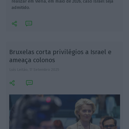
realizar em Viena, em maio de 2026, caso Israel seja
admitido.
l
Bruxelas corta privilégios a Israel e
ameaça colonos
Luís Leitão,
17 Setembro 2025
L