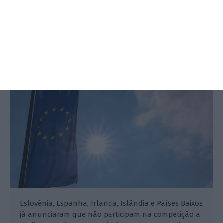
Eurovisão: participação de Israel
decidida em novembro
Lusa,
26 Setembro 2025
Eslovénia, Espanha, Irlanda, Islândia e Países Baixos
já anunciaram que não participam na competição a