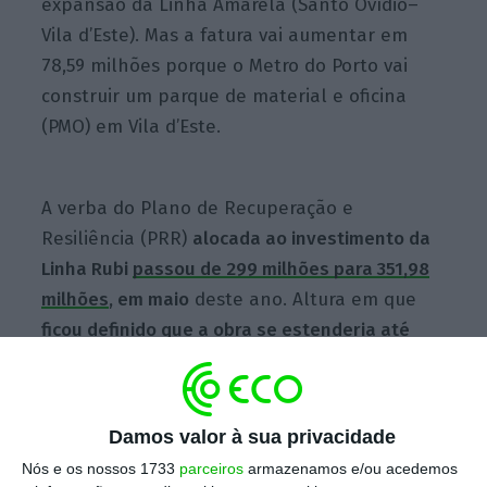
expansão da Linha Amarela (Santo Ovídio–
Vila d’Este). Mas a fatura vai aumentar em
78,59 milhões porque o Metro do Porto vai
construir um parque de material e oficina
(PMO) em Vila d’Este.
A verba do Plano de Recuperação e
Resiliência (PRR)
alocada ao investimento da
Linha Rubi
passou de 299 milhões para 351,98
milhões
, em maio
deste ano. Altura em que
ficou definido que a obra se estenderia até
2027 (ultrapassando o período de vigência da
bazuca)
. Assim, o r
emanescente do custo da
obra vai ser pago pelo Fundo Ambiental
Damos valor à sua privacidade
(estavam previstos 40 milhões, mas neste
Nós e os nossos 1733
parceiros
armazenamos e/ou acedemos
montante estão incluídos os custos com a