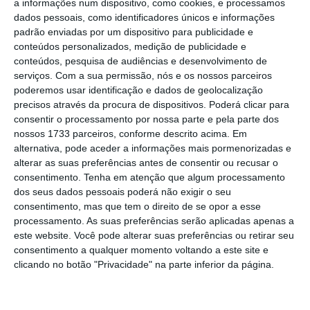
a informações num dispositivo, como cookies, e processamos
Linha BRT Boavista-Império), mas
também
dados pessoais, como identificadores únicos e informações
padrão enviadas por um dispositivo para publicidade e
pelo Orçamento do Estado
.
conteúdos personalizados, medição de publicidade e
conteúdos, pesquisa de audiências e desenvolvimento de
Em 2023, o OE ia ser chamado a pagar 96
serviços.
Com a sua permissão, nós e os nossos parceiros
poderemos usar identificação e dados de geolocalização
milhões
de euros para estes dois
precisos através da procura de dispositivos. Poderá clicar para
investimentos, com a possibilidade de o valor
consentir o processamento por nossa parte e pela parte dos
ser reduzido “na respetiva proporção” caso
nossos 1733 parceiros, conforme descrito acima. Em
alternativa, pode aceder a informações mais pormenorizadas e
fosse “atribuído financiamento adicional com
alterar as suas preferências antes de consentir ou recusar o
origem no PRR”. Mas,
em maio deste ano
, e
consentimento.
Tenha em atenção que algum processamento
depois de reprogramação do PRR,
os custos
dos seus dados pessoais poderá não exigir o seu
consentimento, mas que tem o direito de se opor a esse
para o Orçamento aumentaram para 103,05
processamento. As suas preferências serão aplicadas apenas a
milhões
de euros,
ficando a porta aberta a
este website. Você pode alterar suas preferências ou retirar seu
reduções caso fosse encontrado
consentimento a qualquer momento voltando a este site e
clicando no botão "Privacidade" na parte inferior da página.
“financiamento efetivo” de “fundos europeus,
incluindo PRR”.