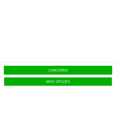
o ECO e os seus jornalistas. A nossa
contrapartida é o jornalismo
independente, rigoroso e credível.
Assine já
Veja todos os planos
CONCORDO
Últimas
MAIS OPÇÕES
6 Agosto 2026
Executivos da FIFA pressionados a aprovar plano
de Infantino