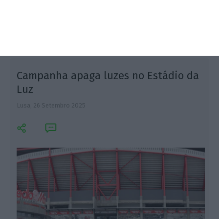
economia nos próximos 12 meses.
Campanha apaga luzes no Estádio da
Luz
Lusa,
26 Setembro 2025