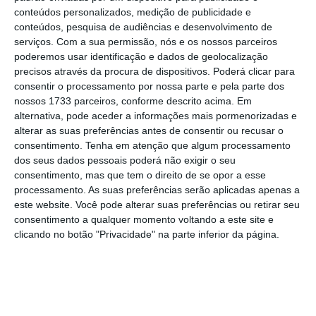
governante reforçou ainda que “este valor
conteúdos personalizados, medição de publicidade e
compara com
540 milhões que foram
conteúdos, pesquisa de audiências e desenvolvimento de
serviços.
Com a sua permissão, nós e os nossos parceiros
assinados durante todo o ano de 2024
“.
poderemos usar identificação e dados de geolocalização
precisos através da procura de dispositivos. Poderá clicar para
consentir o processamento por nossa parte e pela parte dos
nossos 1733 parceiros, conforme descrito acima. Em
Fomento contrata 2,8 mil milhões com garantias
alternativa, pode aceder a informações mais pormenorizadas e
pré-aprovadas
alterar as suas preferências antes de consentir ou recusar o
Ler Mais
consentimento.
Tenha em atenção que algum processamento
dos seus dados pessoais poderá não exigir o seu
consentimento, mas que tem o direito de se opor a esse
Apesar de destacar o reforço do
processamento. As suas preferências serão aplicadas apenas a
financiamento através destes instrumentos e
este website. Você pode alterar suas preferências ou retirar seu
de salientar o papel da banca, Castro
consentimento a qualquer momento voltando a este site e
clicando no botão "Privacidade" na parte inferior da página.
Almeida defendeu que, a aposta da Euronext
no Porto, é “uma boa ocasião para lembrar
aos empresários, aos gestores e aos
empreendedores em Portugal as