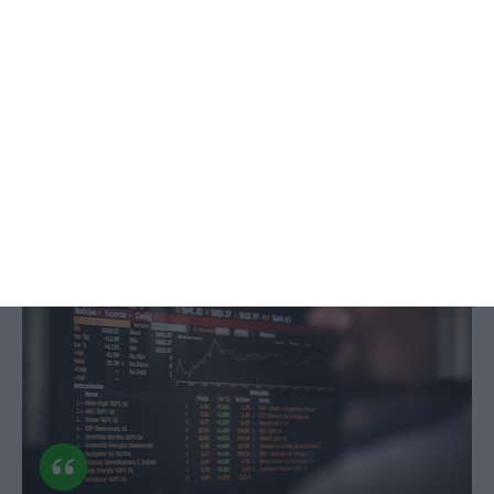
Euronext expande operações no
Porto com 200 contratações
Patrícia Abreu,
7 Novembro 2024