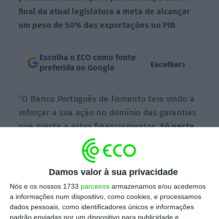
final da atual legislatura a meta de alcançar
um peso de 50% das exportações no PIB.
Escolha o ECO como fonte
›
Escolher
preferida no Google
“O Banco Português de Fomento tem vindo a
reforçar a sua ação no domínio das garantias
que presta a estes financiamentos.
Só neste
ano já foram assinados mais de 11.500
contratos, no valor de 3.100 milhões de euros”,
adiantou o ministro da Economia e da Coesão
Damos valor à sua privacidade
Territorial, Manuel Castro Almeida, na
Nós e os nossos 1733
parceiros
armazenamos e/ou acedemos
cerimónia de inauguração das novas
a informações num dispositivo, como cookies, e processamos
dados pessoais, como identificadores únicos e informações
instalações da Euronext no Porto. O
padrão enviadas por um dispositivo para publicidade e