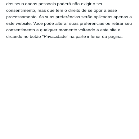
perspetivas para captar investimentos
, atrair
dos seus dados pessoais poderá não exigir o seu
consentimento, mas que tem o direito de se opor a esse
lojistas internacionais e gerar valor
processamento. As suas preferências serão aplicadas apenas a
sustentável a longo prazo”, realça ainda o
este website. Você pode alterar suas preferências ou retirar seu
líder da empresa.
consentimento a qualquer momento voltando a este site e
clicando no botão "Privacidade" na parte inferior da página.
Sonae Sierra compra negócio na Alemanha
Ler Mais
“Com 25 anos de presença consolidada na
Alemanha, a Sonae Sierra reforça agora o seu
papel estratégico neste mercado, passando a
gerir no total
19 centros comerciais que
representam cerca de 1 milhão m² de ABL (área
bruta locável) e recebem mais de 130 milhões