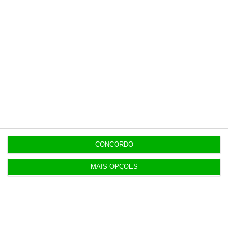
14:22
Honda HR-V: a razão vence a moda no trânsito e
nas férias
12:34
Eclipse. Dos óculos grátis aos telescópios de 12
mil euros
12:09
Benfica lança petição pela suspensão dos direitos
de TV
CONCORDO
MAIS OPÇÕES
11:49
Multicare foca website como ponto de acesso à
área saúde