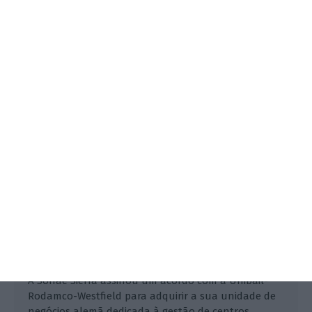
Sonae Sierra compra negócio na
Alemanha
Frederico Pedreira,
20 Agosto 2025
A Sonae Sierra assinou um acordo com a Unibail-
Rodamco-Westfield para adquirir a sua unidade de
negócios alemã dedicada à gestão de centros