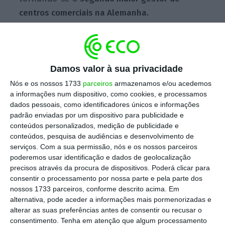
centros comerciais na Alemanha.
Escolha o ECO como fonte
›
Escolher
preferida no Google
Damos valor à sua privacidade
Nós e os nossos 1733
parceiros
armazenamos e/ou acedemos
“O fecho deste acordo representa um marco
a informações num dispositivo, como cookies, e processamos
histórico para a Sonae Sierra e para a nossa
dados pessoais, como identificadores únicos e informações
padrão enviadas por um dispositivo para publicidade e
estratégia de crescimento internacional”,
conteúdos personalizados, medição de publicidade e
refere Fernando Oliveira, CEO da Sonae Sierra,
conteúdos, pesquisa de audiências e desenvolvimento de
citado em comunicado. “
A combinação de mais
serviços.
Com a sua permissão, nós e os nossos parceiros
poderemos usar identificação e dados de geolocalização
de 35 anos de experiência da Sierra com o
precisos através da procura de dispositivos. Poderá clicar para
know-how
da equipa URW REM reforça a
consentir o processamento por nossa parte e pela parte dos
posição da empresa como um dos maiores
nossos 1733 parceiros, conforme descrito acima. Em
alternativa, pode aceder a informações mais pormenorizadas e
players
na gestão de centros comerciais para
alterar as suas preferências antes de consentir ou recusar o
terceiros na Alemanha e abre novas
consentimento.
Tenha em atenção que algum processamento