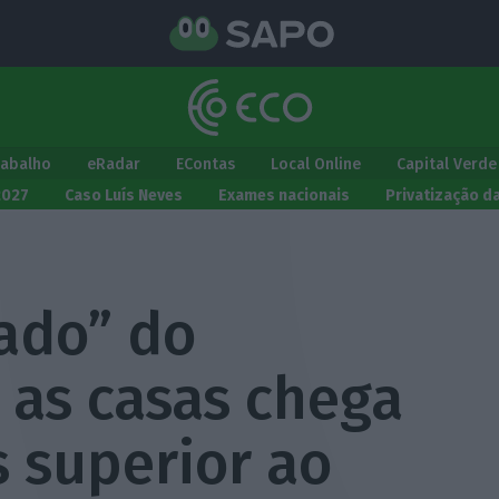
rabalho
eRadar
EContas
Local Online
Capital Verde
2027
Caso Luís Neves
Exames nacionais
Privatização d
ado” do
 as casas chega
s superior ao