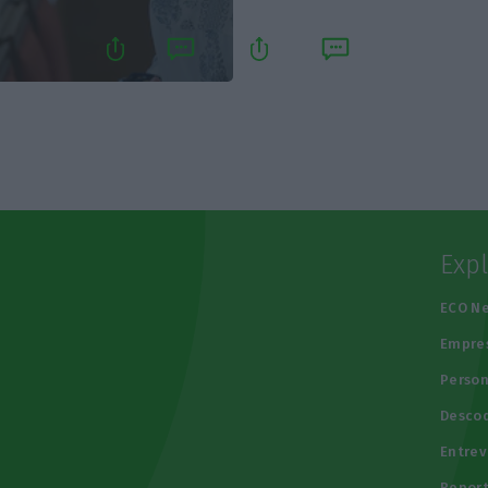
Exp
e
ECO N
Empre
Person
Descod
Entrev
Repor