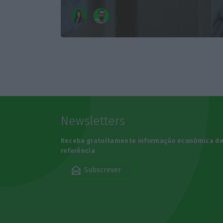
Newsletters
Receba gratuitamente informação económica d
referência
Subscrever