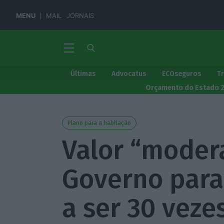
MENU
MAIL
JORNAIS
Últimas
Advocatus
ECOseguros
T
Orçamento do Estado 
Plano para a habitação
Valor “moder
Governo para
a ser 30 veze