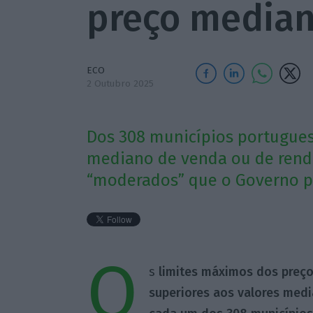
preço media
ECO
2 Outubro 2025
Dos 308 municípios portugues
mediano de venda ou de renda
“moderados” que o Governo pr
O
s
limites máximos dos preç
superiores aos valores med