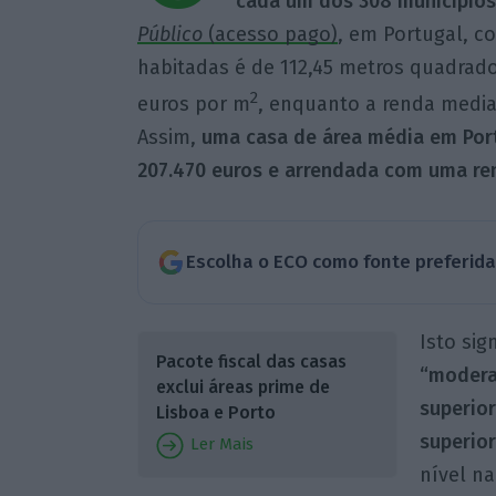
cada um dos 308 municípios 
Público
(acesso pago)
, em Portugal, c
habitadas é de 112,45 metros quadrado
2
euros por m
, enquanto a renda media
Assim,
uma casa de área média em Por
207.470 euros e arrendada com uma re
Escolha o ECO como fonte preferid
Isto sig
Pacote fiscal das casas
“modera
exclui áreas prime de
superio
Lisboa e Porto
superio
Ler Mais
nível na