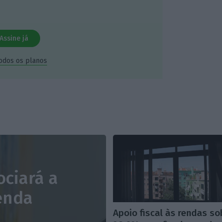
Assine já
todos os planos
ociará a
renda
Apoio fiscal às rendas s