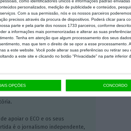
essoais, como identificadores únicos e informações padrão enviadas 
conteúdos personalizados, medição de publicidade e conteúdos, pesqui
serviços.
Com a sua permissão, nós e os nossos parceiros poderemos 
https://eco.sapo.pt/2025/10/02/valor-moderado-do-governo-para-as-casas-chega-a-ser-30-vezes-superior-ao-preco-mediano/
Copiar
ção precisos através da procura de dispositivos. Poderá clicar para co
ossa parte e pela parte dos nossos 1733 parceiros, conforme descrit
eder a informações mais pormenorizadas e alterar as suas preferência
timento.
Tenha em atenção que algum processamento dos seus dados
 ECO Premium
nsentimento, mas que tem o direito de se opor a esse processamento. A
as a este website. Você pode alterar suas preferências ou retirar seu
tando a este site e clicando no botão "Privacidade" na parte inferior 
mação é mais importante do que
dependente e rigoroso.
Premium e tenha acesso a notícias
AIS OPÇÕES
CONCORDO
nta, às reportagens e especiais que
ória.
 de apoiar o ECO e os seus
artida é o jornalismo independente,