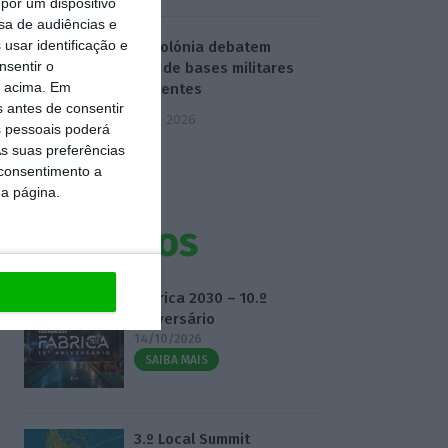
por um dispositivo
sa de audiências e
usar identificação e
EUA e Polónia debatem
nsentir o
criação de bases militares
o acima. Em
permanentes
s antes de consentir
5 Agosto 2026
 pessoais poderá
s suas preferências
 consentimento a
da página.
Eventos
Fábrica 2030 – 10.º
Aniversário
14/10/2026
SAIBA MAIS
3.º Local Summit