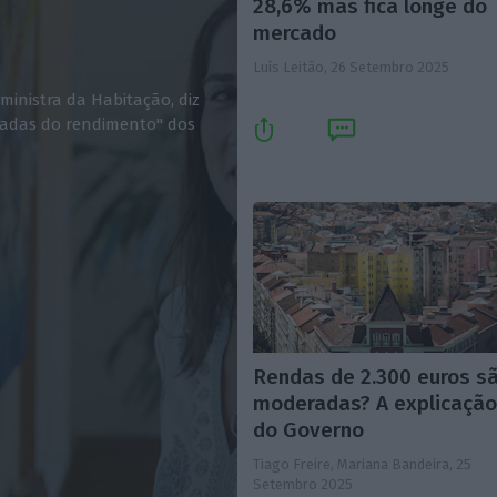
28,6% mas fica longe do
mercado
Luís Leitão,
26 Setembro 2025
ministra da Habitação, diz
tadas do rendimento" dos
Rendas de 2.300 euros s
moderadas? A explicaçã
do Governo
Tiago Freire, Mariana Bandeira,
25
Setembro 2025