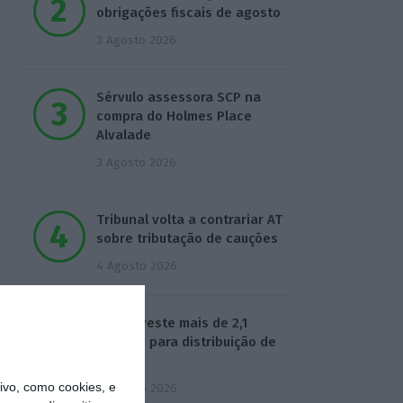
obrigações fiscais de agosto
3 Agosto 2026
Sérvulo assessora SCP na
compra do Holmes Place
Alvalade
3 Agosto 2026
Tribunal volta a contrariar AT
sobre tributação de cauções
4 Agosto 2026
Beja investe mais de 2,1
milhões para distribuição de
água
vo, como cookies, e
4 Agosto 2026