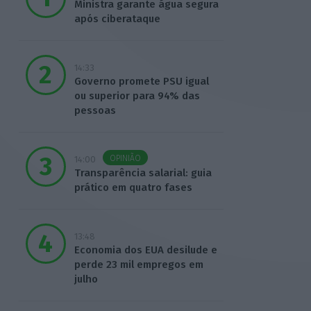
Ministra garante água segura
após ciberataque
14:33
Governo promete PSU igual
ou superior para 94% das
pessoas
OPINIÃO
14:00
Transparência salarial: guia
prático em quatro fases
13:48
Economia dos EUA desilude e
perde 23 mil empregos em
julho