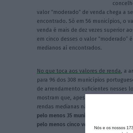
concelh
valor “moderado” de venda chega a ser
encontrado. Só em 56 municípios, o v
venda é mais de dez vezes superior ao
em cinco desses o valor “moderado” é 
medianos aí encontrados.
No que toca aos valores de renda
, a 
para 96 dos 308 municípios portugues
de arrendamento suficientes nesses loc
mostram que, apesar de acentuada, a 
rendas medianas não é tão significat
pelo menos 35 municípios, o valor máx
pelo menos cinco vezes superior às re
Nós e os nossos 17