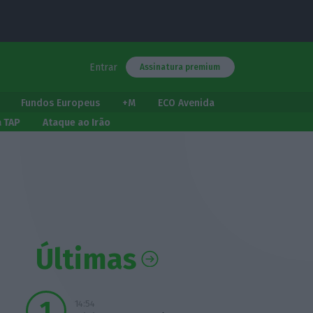
Entrar
Assinatura premium
Fundos Europeus
+M
ECO Avenida
a TAP
Ataque ao Irão
Últimas
14:54