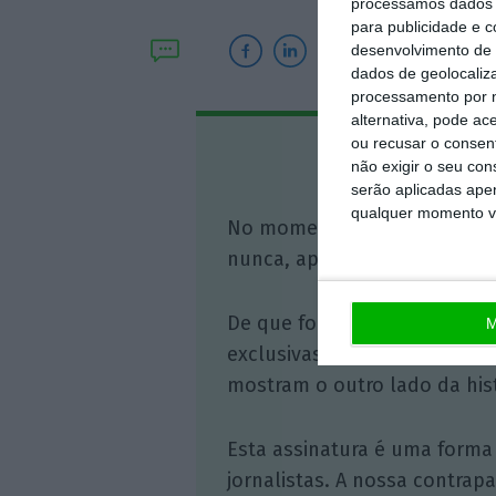
processamos dados p
para publicidade e 
desenvolvimento de 
dados de geolocaliza
processamento por n
alternativa, pode ac
ou recusar o consen
Assine o
não exigir o seu co
serão aplicadas apen
qualquer momento vol
No momento em que a infor
nunca, apoie o jornalismo in
De que forma? Assine o ECO 
M
exclusivas, à opinião que co
mostram o outro lado da hist
Esta assinatura é uma forma
jornalistas. A nossa contrap