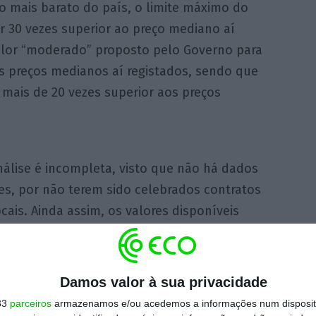
o mais barato do país, o limite máximo do
 30 vezes superior ao preço mediano aí
alor “moderado” proposto pelo Governo para
s preços medianos aí registados, sendo que
mais de 20 vezes superior aos preços
análise é incompleta, visto que não há dados
es, por não terem sido celebrados contratos
ais. Ainda assim, os valores disponíveis
diferença entre as rendas “moderadas” e as
iva como se observa no caso das vendas.
Em
imo da renda “moderada” de 2.300 euros é
Damos valor à sua privacidade
ndas medianas aí registadas.
33
parceiros
armazenamos e/ou acedemos a informações num dispositi