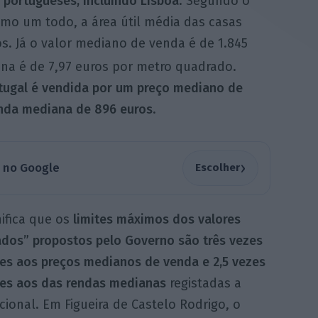
portugueses, incluindo Lisboa
. Segundo o
omo um todo, a área útil média das casas
s. Já o valor mediano de venda é de 1.845
na é de 7,97 euros por metro quadrado.
tugal é vendida por um preço mediano de
nda mediana de 896 euros
.
›
a no Google
Escolher
nifica que os
limites máximos dos valores
dos” propostos pelo Governo são três vezes
res aos preços medianos de venda e 2,5 vezes
res aos das rendas medianas
registadas a
cional. Em Figueira de Castelo Rodrigo, o