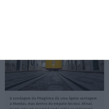
Quem vota em Moedas e em Leitão?
E onde estão os indecisos?
António Costa,
3 Outubro 2025
A sondagem da Pitagórica dá uma ligeira vantagem
a Moedas, mas dentro do empate técnico. Afinal,
quem vota em quem? E onde estão os indecisos?