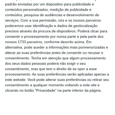
padrão enviadas por um dispositivo para publicidade e
conferências, aulas abertas,
workshops
,
conteúdos personalizados, medição de publicidade e
colóquios, exposições e concertos
em torno
conteúdos, pesquisa de audiências e desenvolvimento de
da cultura árabe; promover o intercâmbio
serviços.
Com a sua permissão, nós e os nossos parceiros
poderemos usar identificação e dados de geolocalização
cultural e literário entre escritores, poetas e
precisos através da procura de dispositivos. Poderá clicar para
pensadores árabes e europeus; e apoiar
consentir o processamento por nossa parte e pela parte dos
traduções entre o árabe e línguas europeias.
nossos 1733 parceiros, conforme descrito acima. Em
alternativa, pode aceder a informações mais pormenorizadas e
alterar as suas preferências antes de consentir ou recusar o
O objetivo é desenvolver e fortalecer os laços
consentimento.
Tenha em atenção que algum processamento
de cooperação académica, científica e cultural
dos seus dados pessoais poderá não exigir o seu
consentimento, mas que tem o direito de se opor a esse
entre a Universidade de Coimbra e instituições
processamento. As suas preferências serão aplicadas apenas a
universitárias e culturais do mundo árabe
este website. Você pode alterar suas preferências ou retirar seu
(nomeadamente dinamizando o intercâmbio
consentimento a qualquer momento voltando a este site e
clicando no botão "Privacidade" na parte inferior da página.
de estudantes, docentes e investigadores e a
construção de parcerias para iniciativas
conjuntas).