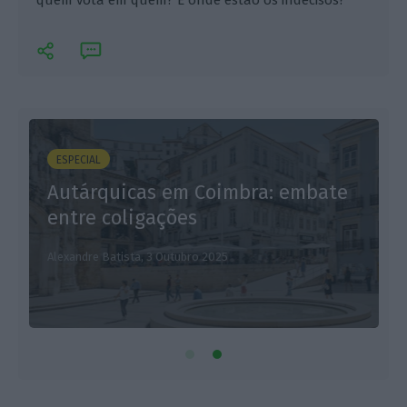
ESPECIAL
Autárquicas em Coimbra: embate
T
entre coligações
Alexandre Batista,
3 Outubro 2025