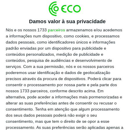
Unwritten Recipe” trouxe o Golfinho de ouro na
categoria Tourism Films: Products, enquanto o
Damos valor à sua privacidade
“Portugal is Art” foi distinguido com o certificado
Nós e os nossos 1733
parceiros
armazenamos e/ou acedemos
de finalista na categoria Tourism Films:
a informações num dispositivo, como cookies, e processamos
Destinations – Countries.
dados pessoais, como identificadores únicos e informações
padrão enviadas por um dispositivo para publicidade e
conteúdos personalizados, medição de publicidade e
Já no
Terres Travel Festival – Films & Creativity
conteúdos, pesquisa de audiências e desenvolvimento de
2025
, “Portugal’s Unwritten Recipe” conquistou o
serviços.
Com a sua permissão, nós e os nossos parceiros
primeiro lugar na categoria de “Produtos de
poderemos usar identificação e dados de geolocalização
precisos através da procura de dispositivos. Poderá clicar para
Turismo / Experiências Gastronómicas e
consentir o processamento por nossa parte e pela parte dos
Enoturismo”.
nossos 1733 parceiros, conforme descrito acima. Em
alternativa, pode aceder a informações mais pormenorizadas e
alterar as suas preferências antes de consentir ou recusar o
A campanha “Portugal’s Unwritten Recipe”
consentimento.
Tenha em atenção que algum processamento
venceu ainda duplamente no
ART&TUR – Festival
dos seus dados pessoais poderá não exigir o seu
Internacional de Cinema de Turismo
, que se
consentimento, mas que tem o direito de se opor a esse
processamento. As suas preferências serão aplicadas apenas a
realizou no Fundão, arrecadando o grande prémio