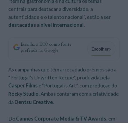
“têm na gastronomia e na cultura os temas
centrais para destacar a diversidade, a
autenticidade e o talento nacional”, estão a ser
destacadas a nível internacional
.
Escolha o ECO como fonte
›
Escolher
preferida no Google
As campanhas que têm arrecadado prémios são a
“Portugal’s Unwritten Recipe”, produzida pela
Casper Films
Portugal is Art”, com p
e “
rodução do
Studio
. Ambas contaram com a criatividade
Rocky
da
Dentsu Creative
.
Do
Cannes Corporate Media & TV Awards
, em
França, o filme da campanha “Portugal’s