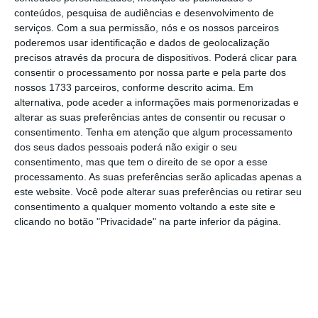
conteúdos, pesquisa de audiências e desenvolvimento de
face a 2023.
serviços.
Com a sua permissão, nós e os nossos parceiros
poderemos usar identificação e dados de geolocalização
precisos através da procura de dispositivos. Poderá clicar para
Por outro lado, regista-se o
crescimento das
consentir o processamento por nossa parte e pela parte dos
entregas fora de casa
, para o qual também
nossos 1733 parceiros, conforme descrito acima. Em
contribui o uso crescente de lockers — já adotados
alternativa, pode aceder a informações mais pormenorizadas e
alterar as suas preferências antes de consentir ou recusar o
por 14% dos portugueses. Este valor traduz um
consentimento.
Tenha em atenção que algum processamento
crescimento de cinco pontos percentuais face a
dos seus dados pessoais poderá não exigir o seu
2023 e reflete uma tendência consistente de
consentimento, mas que tem o direito de se opor a esse
processamento. As suas preferências serão aplicadas apenas a
crescimento. Apesar de ainda abaixo da média
este website. Você pode alterar suas preferências ou retirar seu
europeia (27%), estes números “revelam potencial
consentimento a qualquer momento voltando a este site e
de expansão, sobretudo entre os consumidores
clicando no botão "Privacidade" na parte inferior da página.
mais jovens e os compradores mais frequentes,
que já demonstram maior predisposição para
adotar alternativas à entrega ao domicílio”, lê-se
em nota de divulgação do estudo.