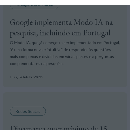
Inteligência Artificial
Google implementa Modo IA na
pesquisa, incluindo em Portugal
O Modo IA, que já começou a ser implementado em Portugal,
"é uma forma nova e intuitiva" de responder às questões
mais complexas e divididas em várias partes e a perguntas
complementares na pesquisa.
Lusa,
8 Outubro 2025
Redes Sociais
Dinamarca quer mínimo de 15