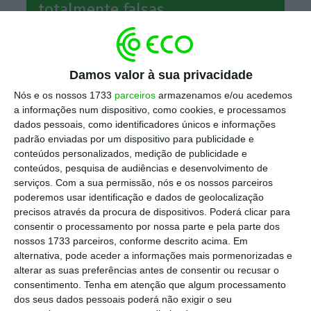
totalmente falsas.
António Horta Osório
Publicação no Linkedin
Damos valor à sua privacidade
Nós e os nossos 1733
parceiros
armazenamos e/ou acedemos
a informações num dispositivo, como cookies, e processamos
dados pessoais, como identificadores únicos e informações
Só nos últimos dias, os três foram alvo de
padrão enviadas por um dispositivo para publicidade e
apropriação abusiva da sua imagem e nome
conteúdos personalizados, medição de publicidade e
para vender produtos financeiros inexistentes
conteúdos, pesquisa de audiências e desenvolvimento de
serviços.
Com a sua permissão, nós e os nossos parceiros
ou esquemas que captam dados pessoais e
poderemos usar identificação e dados de geolocalização
transferências bancárias.
O fenómeno já não é
precisos através da procura de dispositivos. Poderá clicar para
episódico. Tornou-se sistemático, com burlões
consentir o processamento por nossa parte e pela parte dos
nossos 1733 parceiros, conforme descrito acima. Em
a profissionalizar redes de anúncios falsos que
alternativa, pode aceder a informações mais pormenorizadas e
replicam logótipos oficiais e criam perfis
alterar as suas preferências antes de consentir ou recusar o
credíveis
para induzir confiança junto do
consentimento.
Tenha em atenção que algum processamento
dos seus dados pessoais poderá não exigir o seu
público menos informado.