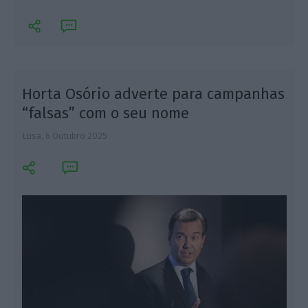
Horta Osório adverte para campanhas
“falsas” com o seu nome
Lusa,
6 Outubro 2025
L