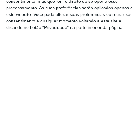
consentimento, mas que tem o direito de se opor a esse
processamento. As suas preferências serão aplicadas apenas a
O ex-presidente do Lloyds e do Credit Suisse,
este website. Você pode alterar suas preferências ou retirar seu
consentimento a qualquer momento voltando a este site e
António Horta Osório,
alertou
há dias num
clicando no botão "Privacidade" na parte inferior da página.
post
da sua conta no LinkedIn para a
circulação de anúncios fraudulentos que
usam o seu nome e imagem para vender
“oportunidades de investimento”. “Desde a
última semana, têm circulado na Internet
anúncios fraudulentos que utilizam
indevidamente a minha imagem e o meu
nome para promover alegados produtos ou
oportunidades de investimento. Essas
campanhas são totalmente falsas”, referiu o
ex-banqueiro.