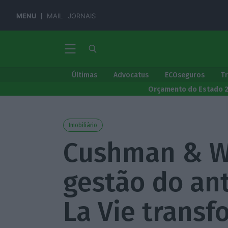
MENU
MAIL
JORNAIS
Últimas
Advocatus
ECOseguros
T
Orçamento do Estado 
Imobiliário
Cushman & W
gestão do an
La Vie trans