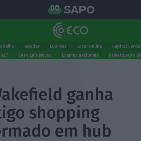
rabalho
eRadar
EContas
Local Online
Capital Verde
2027
Caso Luís Neves
Exames nacionais
Privatização d
akefield ganha
tigo shopping
formado em hub