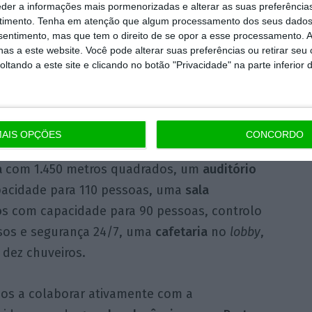
itórios
com cerca de 15.700 metros
eder a informações mais pormenorizadas e alterar as suas preferência
timento.
Tenha em atenção que algum processamento dos seus dados
os
e uma parte de
retalho
que totaliza 8.236
nsentimento, mas que tem o direito de se opor a esse processamento. A
is pisos, contando ainda com
416 lugares de
as a este website. Você pode alterar suas preferências ou retirar seu
os de recarga e com 90 lugares para
tando a este site e clicando no botão "Privacidade" na parte inferior 
to conta ainda com um
rooftop
com bar
com
AIS OPÇÕES
CONCORDO
e 800 metros quadrados, uma
área exterior
a
com 1.450 metros quadrados, um
auditório
acidade para 110 pessoas, uma
sala
o
s com capacidade para 90 pessoas, controlo
sos e segurança 24/7, uma
cafetaria
no
lobby
,
dez chuveiros.
s a colaborar ativamente com a