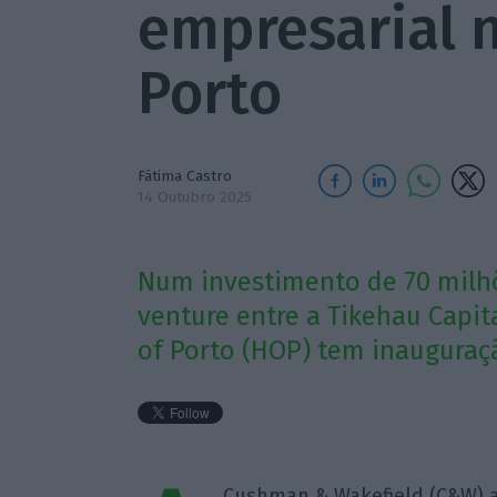
empresarial 
Porto
Fátima Castro
14 Outubro 2025
Num investimento de 70 milhõ
venture entre a Tikehau Capita
of Porto (HOP) tem inauguraçã
Cushman & Wakefield (C&W) 