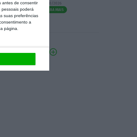
s antes de consentir
07/10/2026
 pessoais poderá
SAIBA MAIS
s suas preferências
 consentimento a
da página.