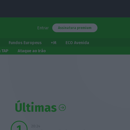
Entrar
Assinatura premium
Fundos Europeus
+M
ECO Avenida
a TAP
Ataque ao Irão
Últimas
20:24