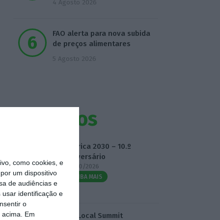
4 Agosto 2026
FAO alerta para nova subida
de preços alimentares
5 Agosto 2026
Eventos
Fábrica 2030 – 10.º
Aniversário
vo, como cookies, e
14/10/2026
por um dispositivo
SAIBA MAIS
sa de audiências e
usar identificação e
nsentir o
o acima. Em
3.º Local Summit