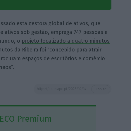
sado esta gestora global de ativos, que
e ativos sob gestão, emprega 747 pessoas e
 mundo, o
projeto localizado a quatro minutos
tos da Ribeira foi “concebido para atrair
rocuram espaços de escritórios e comércio
eos”.
https://eco.sapo.pt/2025/10/14/cushman-wakefield-ganha-gestao-do-elefante-branco-transformado-em-hub-empresarial-no-centro-do-porto/
Copiar
 ECO Premium