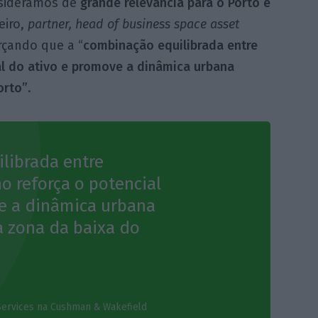
nsideramos de
grande relevância para o Porto e
eiro,
partner, head of business space asset
rçando que a “
combinação equilibrada entre
ial do ativo e promove a
dinâmica urbana
orto”
.
librada entre
ho reforça o potencial
e a dinâmica urbana
a zona da baixa do
Services na Cushman & Wakefield