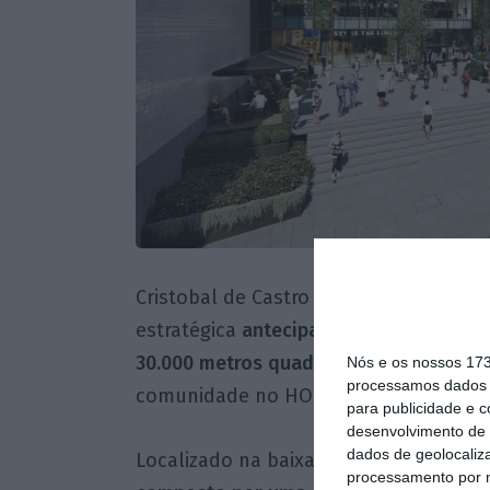
Cristobal de Castro assegura ainda q
estratégica
antecipar o modelo de ges
30.000 metros quadrados,
reforçando o
Nós e os nossos 17
processamos dados p
comunidade no HOP — mesmo antes da
para publicidade e 
desenvolvimento de 
dados de geolocaliza
Localizado na baixa da cidade do Por
processamento por n