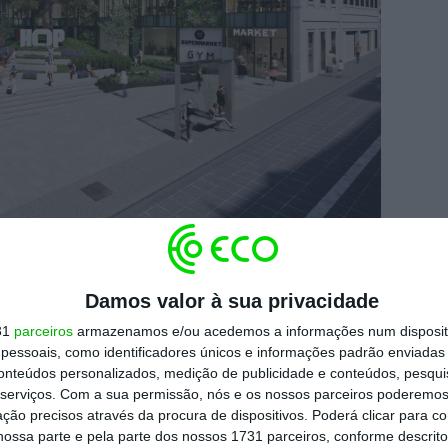
ue “definiram também como prioridade
Damos valor à sua privacidade
tão de um edifício de uso misto com mais de
 compromisso em criar uma verdadeira
31
parceiros
armazenamos e/ou acedemos a informações num dispositi
essoais, como identificadores únicos e informações padrão enviadas 
 chegada dos futuros ocupantes”.
conteúdos personalizados, medição de publicidade e conteúdos, pesqui
serviços.
Com a sua permissão, nós e os nossos parceiros poderemos 
ção precisos através da procura de dispositivos. Poderá clicar para co
to, o HOP é um
projeto
multifuncional
ossa parte e pela parte dos nossos 1731 parceiros, conforme descrit