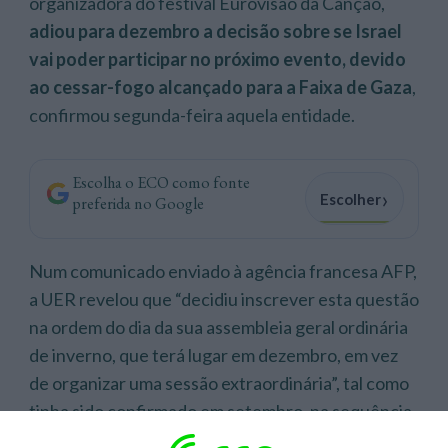
organizadora do festival Eurovisão da Canção,
adiou para dezembro a decisão sobre se Israel
vai poder participar no próximo evento, devido
ao cessar-fogo alcançado para a Faixa de Gaza
,
confirmou segunda-feira aquela entidade.
Escolha o ECO como fonte
›
Escolher
preferida no Google
Num comunicado enviado à agência francesa AFP,
a UER revelou que “decidiu inscrever esta questão
na ordem do dia da sua assembleia geral ordinária
de inverno, que terá lugar em dezembro, em vez
de organizar uma sessão extraordinária”, tal como
tinha sido confirmado em setembro, na sequência
de
múltiplos apelos para que fosse implementado