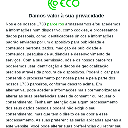
um boicote
.
Damos valor à sua privacidade
Esta decisão foi tomada “
à luz dos recentes
Nós e os nossos 1733
parceiros
armazenamos e/ou acedemos
desenvolvimentos no Médio Oriente
” e vai
a informações num dispositivo, como cookies, e processamos
dados pessoais, como identificadores únicos e informações
permitir aos países membros discutir de forma
padrão enviadas por um dispositivo para publicidade e
“aberta e em pessoa” sobre o próximo Festival
conteúdos personalizados, medição de publicidade e
Eurovisão da Canção, que vai acontecer na Áustria
conteúdos, pesquisa de audiências e desenvolvimento de
serviços.
Com a sua permissão, nós e os nossos parceiros
em 2026.
poderemos usar identificação e dados de geolocalização
precisos através da procura de dispositivos. Poderá clicar para
consentir o processamento por nossa parte e pela parte dos
Televisões ameaçam faltar à Eurovisão por causa de Israel
nossos 1733 parceiros, conforme descrito acima. Em
alternativa, pode aceder a informações mais pormenorizadas e
alterar as suas preferências antes de consentir ou recusar o
consentimento.
Tenha em atenção que algum processamento
dos seus dados pessoais poderá não exigir o seu
Nos últimos meses,
Eslovénia, Espanha, Irlanda,
consentimento, mas que tem o direito de se opor a esse
processamento. As suas preferências serão aplicadas apenas a
Islândia e Países Baixos anunciaram que não
este website. Você pode alterar suas preferências ou retirar seu