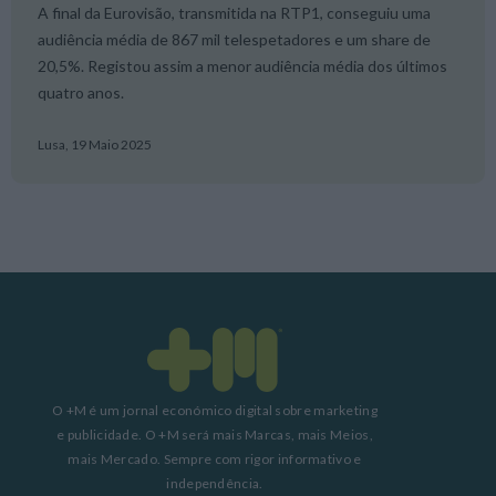
A final da Eurovisão, transmitida na RTP1, conseguiu uma
audiência média de 867 mil telespetadores e um share de
20,5%. Registou assim a menor audiência média dos últimos
quatro anos.
Lusa,
19 Maio 2025
O +M é um jornal económico digital sobre marketing
e publicidade. O +M será mais Marcas, mais Meios,
mais Mercado. Sempre com rigor informativo e
independência.