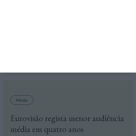
Televisões ameaçam faltar à
Eurovisão por causa de Israel
Quatro países já condicionaram a sua participação na próxima
edição da Eurovisão à exclusão de Israel do concurso,
citando o conflito em Gaza e perdas de vidas civis.
Rafael Ascensão,
12 Setembro 2025
Media
Eurovisão regista menor audiência
média em quatro anos