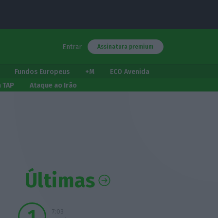
Entrar
Assinatura premium
Fundos Europeus
+M
ECO Avenida
a TAP
Ataque ao Irão
Últimas
7:03