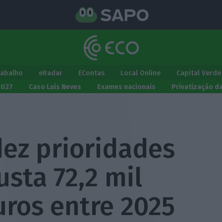
rabalho
eRadar
EContas
Local Online
Capital Verde
2027
Caso Luís Neves
Exames nacionais
Privatização d
dez prioridades
sta 72,2 mil
uros entre 2025