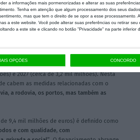
eder a informações mais pormenorizadas e alterar as suas preferência
egurar o pagamento do Estado a 30 dias ou
timento.
Tenha em atenção que algum processamento dos seus dados
nsentimento, mas que tem o direito de se opor a esse processamento. A
ial.
as a este website. Você pode alterar suas preferências ou retirar seu
tando a este site e clicando no botão "Privacidade" na parte inferior 
do eixo prioritário com maior concentração
as é a aposta em
“infraestruturas que
m o país”, totalizando 13,5 mil milhões de
AIS OPÇÕES
CONCORDO
 anos com mais financiamento são 2026 (3,6
ões) e 2027 (cerca de 3,2 mil milhões). Nesta
ade cabem as medidas relacionadas com o
ovia, a rodovia, os portos, mas também as
 de 9,4 mil milhões de euros) é definido como
 todos e com qualidade, com
, privada e social”
. O financiamento abrange