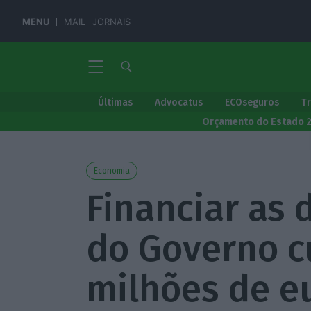
MENU
MAIL
JORNAIS
Últimas
Advocatus
ECOseguros
T
Orçamento do Estado 
Economia
Financiar as 
do Governo cu
milhões de e