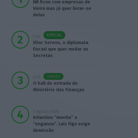
NB ficou com empresas de
Vieira mas já quer livrar-se
delas
ESPECIAL
7:02
Vítor Sereno, o diplomata
Ducati que quer mudar as
Secretas
OPINIÃO
0:01
O hall de entrada do
Ministério das Finanças
5 Agosto 2026
Infantino “mentiu” e
“enganou”. Luís Figo exige
demissão