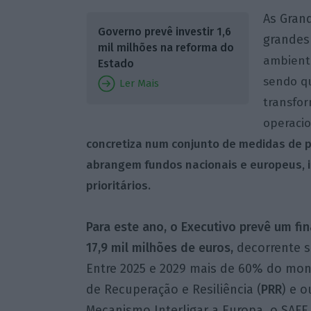
As Gran
Governo prevê investir 1,6
grandes
mil milhões na reforma do
ambienta
Estado
sendo q
Ler Mais
transfo
operacio
concretiza num conjunto de medidas de po
abrangem fundos nacionais e europeus, i
prioritários.
Para este ano, o Executivo prevê um fi
17,9 mil milhões de euros,
decorrente s
Entre 2025 e 2029 mais de 60% do mon
de Recuperação e Resiliência (
PRR
) e 
Mecanismo Interligar a Europa, o SAF