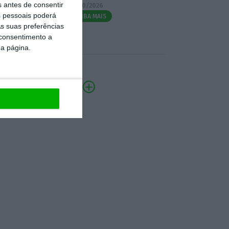
s antes de consentir
07/10/2026
 pessoais poderá
SAIBA MAIS
s suas preferências
 consentimento a
da página.