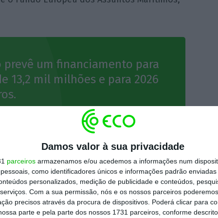
vo prevê um financiamento para
de 13,2 mil milhões e para 2026
ros.
sorve mais verbas a nível global é o de “criar
Damos valor à sua privacidade
r o valor acrescentado”: 26,9 mil milhões de
31
parceiros
armazenamos e/ou acedemos a informações num dispositi
essoais, como identificadores únicos e informações padrão enviadas 
ano com o valor mais elevado (mais de sete
conteúdos personalizados, medição de publicidade e conteúdos, pesqui
serviços.
Com a sua permissão, nós e os nossos parceiros poderemos 
ção precisos através da procura de dispositivos. Poderá clicar para co
ossa parte e pela parte dos nossos 1731 parceiros, conforme descrit
s para a competitividade fiscal e laboral,