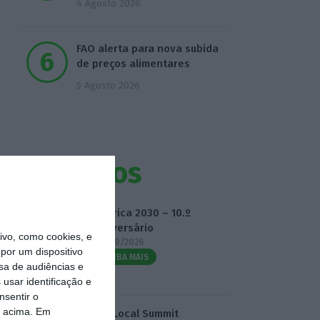
4 Agosto 2026
FAO alerta para nova subida
de preços alimentares
5 Agosto 2026
Eventos
Fábrica 2030 – 10.º
Aniversário
vo, como cookies, e
14/10/2026
por um dispositivo
SAIBA MAIS
sa de audiências e
usar identificação e
nsentir o
o acima. Em
3.º Local Summit