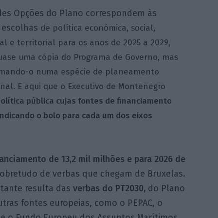
des Opções do Plano correspondem às
 escolhas
de política económica, social,
l e territorial para os anos de 2025 a 2029,
uase uma cópia do Programa de Governo, mas
rmando-o numa espécie de planeamento
nal. É aqui que o Executivo de Montenegro
lítica pública cujas fontes de financiamento
ndicando o bolo para cada um dos eixos
nanciamento de 13,2 mil milhões e para 2026 de
obretudo de verbas que chegam de Bruxelas.
tante resulta das
verbas do PT2030,
do Plano
outras fontes europeias, como o PEPAC, o
E e o Fundo Europeu dos Assuntos Marítimos,