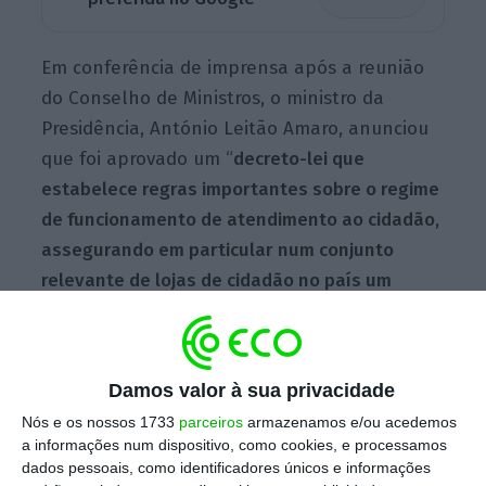
Em conferência de imprensa após a reunião
do Conselho de Ministros, o ministro da
Presidência, António Leitão Amaro, anunciou
que foi aprovado um “
decreto-lei que
estabelece regras importantes sobre o regime
de funcionamento de atendimento ao cidadão,
assegurando em particular num conjunto
relevante de lojas de cidadão no país um
horário mais alargado,
mais disponibilidade,
mais porta aberta”.
Damos valor à sua privacidade
Nós e os nossos 1733
parceiros
armazenamos e/ou acedemos
Governo vai abrir mais 18 lojas de cidadão. Veja a
a informações num dispositivo, como cookies, e processamos
lista
dados pessoais, como identificadores únicos e informações
Ler Mais