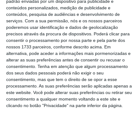
padrão enviadas por um dispositivo para publicidade e
conteúdos personalizados, medição de publicidade e
conteúdos, pesquisa de audiências e desenvolvimento de
serviços.
Com a sua permissão, nós e os nossos parceiros
poderemos usar identificação e dados de geolocalização
precisos através da procura de dispositivos. Poderá clicar para
Ao lado de Leitão Amaro, o ministro da
consentir o processamento por nossa parte e pela parte dos
Reforma do Estado, Gonçalo Matias, anunciou
nossos 1733 parceiros, conforme descrito acima. Em
então os detalhes. “
A situação atual que
alternativa, pode aceder a informações mais pormenorizadas e
alterar as suas preferências antes de consentir ou recusar o
temos e que vivemos nos últimos anos nas
consentimento.
Tenha em atenção que algum processamento
lojas do cidadão é de filas intermináveis,
dos seus dados pessoais poderá não exigir o seu
senhas esgotadas na abertura das lojas,
consentimento, mas que tem o direito de se opor a esse
processamento. As suas preferências serão aplicadas apenas a
serviços com horários diferentes, em alguns
este website. Você pode alterar suas preferências ou retirar seu
casos atendimentos só por marcação”,
consentimento a qualquer momento voltando a este site e
elencou o governante, garantindo que o
clicando no botão "Privacidade" na parte inferior da página.
Executivo já estava a trabalhar numa solução
para responder a estes constrangimentos
ainda antes da
Provedoria de Justiça ter