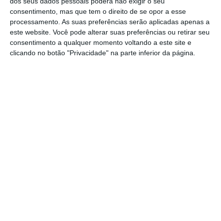
dos seus dados pessoais poderá não exigir o seu
consentimento, mas que tem o direito de se opor a esse
processamento. As suas preferências serão aplicadas apenas a
este website. Você pode alterar suas preferências ou retirar seu
consentimento a qualquer momento voltando a este site e
Sérgio Leal, diretor de marca e comunicação da
clicando no botão "Privacidade" na parte inferior da página.
McDonald’s, foi distinguido como Marketer do
Ano
, pelo que será automaticamente candidato
aos European Marketer of the Year da EMC
(European Marketing Confederation) e
José
Pedro da Silva,
head of brand development
da
Lactogal, ganhou o
Marketer
Prémio
Revelação
do Ano
.
“Havia espaço para a publicidade ser mais disruptiva e
criativa”