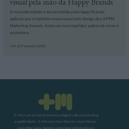
visual pela mão da Happy Brands
A nova identidade é desenvolvida pela Happy Brands,
agência que é também responsável pelo design dos APPM
Marketing Awards. Inclui um novo logótipo, paleta de cores e
assinatura.
+ M,
25 Fevereiro 2025
O +M é um jornal económico digital sobre marketing
e publicidade. O +M será mais Marcas, mais Meios,
mais Mercado. Sempre com rigor informativo e