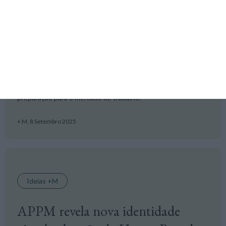
APPM promove programa de
mentoria para jovens do marketing
O programa visa "acelerar o desenvolvimento profissional e
pessoal" de estudantes e jovens profissionais, com
orientação personalizada, networking qualificado e
preparação para o mercado de trabalho.
+ M,
8 Setembro 2025
Ideias +M
APPM revela nova identidade