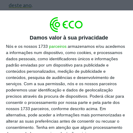
deste ano
.
“Como não temos um budget muito grande, temos que ser
criativos”
Damos valor à sua privacidade
Nós e os nossos 1733
parceiros
armazenamos e/ou acedemos
a informações num dispositivo, como cookies, e processamos
dados pessoais, como identificadores únicos e informações
Entre os premiados pela Associação Portuguesa
padrão enviadas por um dispositivo para publicidade e
dos Profissionais de Marketing, que foram
conteúdos personalizados, medição de publicidade e
conhecidos na noite de quarta-feira na Quinta da
conteúdos, pesquisa de audiências e desenvolvimento de
serviços.
Com a sua permissão, nós e os nossos parceiros
Pimenteira, em Lisboa,
a McDonald´s ganhou o
poderemos usar identificação e dados de geolocalização
Grande Prémio Solidário
, enquanto
o Continente
precisos através da procura de dispositivos. Poderá clicar para
recebeu o Prémio Inovação
, uma novidade desta
consentir o processamento por nossa parte e pela parte dos
nossos 1733 parceiros, conforme descrito acima. Em
edição.
alternativa, pode aceder a informações mais pormenorizadas e
alterar as suas preferências antes de consentir ou recusar o
consentimento.
Tenha em atenção que algum processamento
“A liderança é difícil de manter, acarreta muito trabalho”