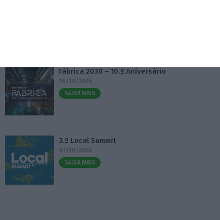
Eventos
Fábrica 2030 – 10.º Aniversário
14/10/2026
SAIBA MAIS
3.º Local Summit
07/10/2026
SAIBA MAIS