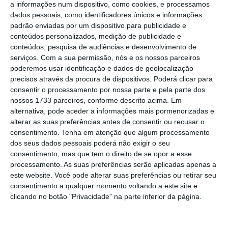
a informações num dispositivo, como cookies, e processamos
dados pessoais, como identificadores únicos e informações
Dimensão das pistas
padrão enviadas por um dispositivo para publicidade e
conteúdos personalizados, medição de publicidade e
O contrato de concessão, que data de 2012,
conteúdos, pesquisa de audiências e desenvolvimento de
serviços.
Com a sua permissão, nós e os nossos parceiros
prevê a construção inicial de duas pistas que
poderemos usar identificação e dados de geolocalização
“deverão ter um comprimento aproximado de
precisos através da procura de dispositivos. Poderá clicar para
4.000 metros
, estar afastadas entre si de
consentir o processamento por nossa parte e pela parte dos
nossos 1733 parceiros, conforme descrito acima. Em
1.980 metros e deverão poder ser operadas
alternativa, pode aceder a informações mais pormenorizadas e
independentemente uma da outra”.
alterar as suas preferências antes de consentir ou recusar o
consentimento.
Tenha em atenção que algum processamento
dos seus dados pessoais poderá não exigir o seu
A ANA propôs que as duas primeiras pistas
consentimento, mas que tem o direito de se opor a esse
tenham um comprimento igual ou superior a
processamento. As suas preferências serão aplicadas apenas a
3.500 metros
. “O comprimento final de pistas
este website. Você pode alterar suas preferências ou retirar seu
consentimento a qualquer momento voltando a este site e
deverá ser determinado após análise
clicando no botão "Privacidade" na parte inferior da página.
aprofundada da geometria das pistas e das
necessidades operacionais”, acrescenta.
O