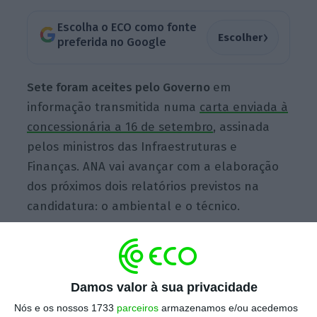
Escolha o ECO como fonte
›
Escolher
preferida no Google
Sete foram aceites pelo Governo
em
informação transmitida numa
carta enviada à
concessionária a 16 de setembro
, assinada
pelos ministros das Infraestruturas e
Finanças. ANA vai avançar com a elaboração
dos próximos dois relatórios previstos na
candidatura: o ambiental e o técnico.
Governo dá luz verde a alterações da ANA no novo
aeroporto
Damos valor à sua privacidade
Ler Mais
Nós e os nossos 1733
parceiros
armazenamos e/ou acedemos