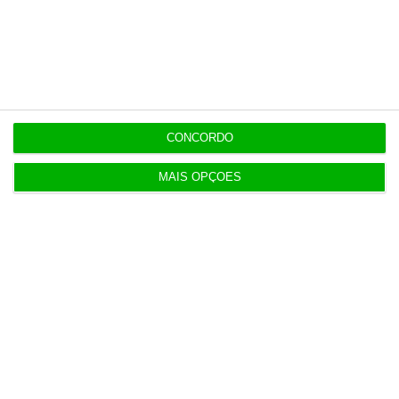
O dia em direto nos mercados e na economia – 4
de agosto
4 Agosto 2026
Shengen “nunca esteve em causa” na crise de
Ceuta
CONCORDO
4 Agosto 2026
MAIS OPÇÕES
Auditoria do TdC perdoou infrações financeiras a
Luís Neves
5 Agosto 2026
Exportações de crude do Golfo 40% abaixo de
antes da guera
5 Agosto 2026