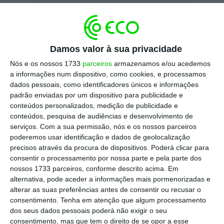
Petróleo dispara mais de 5% com sanções dos EUA
à Rússia
Ler Mais
Damos valor à sua privacidade
Nós e os nossos 1733
parceiros
armazenamos e/ou acedemos
a informações num dispositivo, como cookies, e processamos
Em declarações à imprensa russa no Kremlin,
dados pessoais, como identificadores únicos e informações
Vladimir Putin afirmou que as sanções
padrão enviadas por um dispositivo para publicidade e
anunciadas na quarta-feira contra a Rosneft e
conteúdos personalizados, medição de publicidade e
conteúdos, pesquisa de audiências e desenvolvimento de
Lukoil são graves e terão repercussões nas
serviços.
Com a sua permissão, nós e os nossos parceiros
relações bilaterais com Washington, mas
poderemos usar identificação e dados de geolocalização
acrescentou não prever um “impacto
precisos através da procura de dispositivos. Poderá clicar para
consentir o processamento por nossa parte e pela parte dos
significativo” na economia do país.
nossos 1733 parceiros, conforme descrito acima. Em
alternativa, pode aceder a informações mais pormenorizadas e
alterar as suas preferências antes de consentir ou recusar o
“São graves e podem ter algumas
consentimento.
Tenha em atenção que algum processamento
dos seus dados pessoais poderá não exigir o seu
consequências, mas não terão um impacto
consentimento, mas que tem o direito de se opor a esse