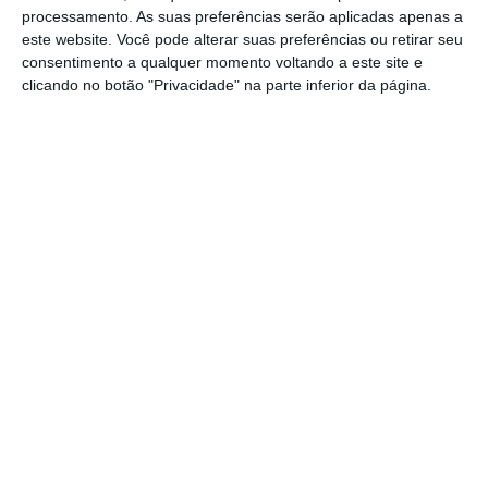
significativo na nossa saúde económica”,
processamento. As suas preferências serão aplicadas apenas a
sustentou.
este website. Você pode alterar suas preferências ou retirar seu
consentimento a qualquer momento voltando a este site e
clicando no botão "Privacidade" na parte inferior da página.
https://eco.sapo.pt/2025/10/23/putin-classifica-sancoes-como-ato-hostil-mas-esta-disponivel-para-dialogo/
Copiar
Assine o ECO Premium
No momento em que a informação é
mais importante do que nunca, apoie
o jornalismo independente e rigoroso.
De que forma? Assine o ECO Premium e