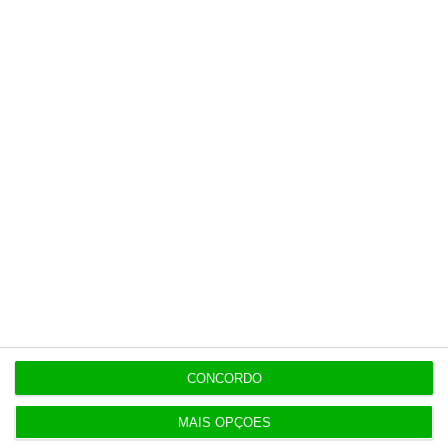
Retail
13:13
Nos em fase final de intervenção do 5G no metro
de Lisboa
Populares
“Americanos consideram que há muita fruta
pendurada no futebol europeu”
CONCORDO
7 Agosto 2026
MAIS OPÇÕES
Polícia propôs mais câmaras na AR, mas partidos