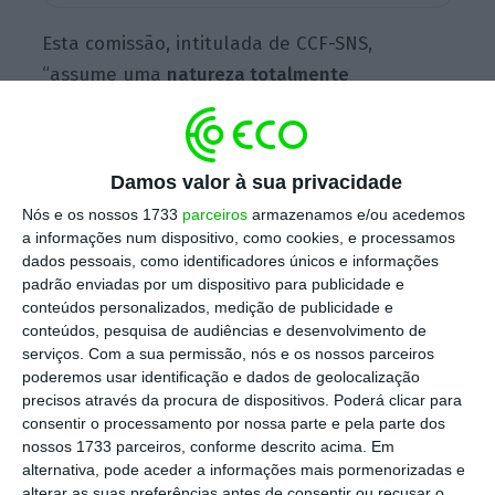
Esta comissão, intitulada de CCF-SNS,
“assume uma
natureza totalmente
independente, com mandato para três anos
“,
detalha a ministra da Saúde, Ana Paula
Martins, no briefing após o Conselho de
Damos valor à sua privacidade
Ministros.
Nós e os nossos 1733
parceiros
armazenamos e/ou acedemos
a informações num dispositivo, como cookies, e processamos
dados pessoais, como identificadores únicos e informações
“Estamos a falar de um âmbito de
cerca de
padrão enviadas por um dispositivo para publicidade e
conteúdos personalizados, medição de publicidade e
3% a 5% de fraude no Sistema Nacional de
conteúdos, pesquisa de audiências e desenvolvimento de
Saúde,
e concretamente no Serviço Nacional
serviços.
Com a sua permissão, nós e os nossos parceiros
de Saúde,
o que pode representar, no limite,
poderemos usar identificação e dados de geolocalização
precisos através da procura de dispositivos. Poderá clicar para
durante este período, de cerca de 800 milhões
consentir o processamento por nossa parte e pela parte dos
de euros”,
disse Ana Paula Martins.
nossos 1733 parceiros, conforme descrito acima. Em
alternativa, pode aceder a informações mais pormenorizadas e
alterar as suas preferências antes de consentir ou recusar o