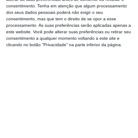
Nove em 10 portugueses dizem que qualidade do
consentimento.
Tenha em atenção que algum processamento
SNS piorou
dos seus dados pessoais poderá não exigir o seu
Ler Mais
consentimento, mas que tem o direito de se opor a esse
processamento. As suas preferências serão aplicadas apenas a
este website. Você pode alterar suas preferências ou retirar seu
Nesta comissão de combate à fraude vão
consentimento a qualquer momento voltando a este site e
clicando no botão "Privacidade" na parte inferior da página.
participar a Inspeção-Geral das Atividades em
Saúde (IGAS), a Administração Central do
Sistema de Saúde (ACSS), Serviços Partilhados
do Ministério da Saúde (SPMS) e Infarmed.
Ana Paula Martins justifica que a criação
deste organismo tem como principal objetivo
“garantir que os dinheiros públicos não são
utilizados indevidamente
, com o prejuízo de
todos os cidadãos”.