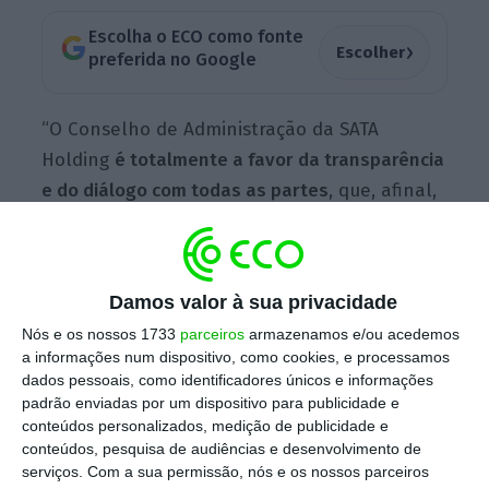
Escolha o ECO como fonte
›
Escolher
preferida no Google
“O Conselho de Administração da SATA
Holding
é totalmente a favor da transparência
e do diálogo com todas as partes
, que, afinal,
são a solução para resolver dificuldades e
promoverem entendimentos de futuro, que
sejam adequados à sustentabilidade de todas
Damos valor à sua privacidade
as partes”, afirma num comunicado divulgado
Nós e os nossos 1733
parceiros
armazenamos e/ou acedemos
esta sexta-feira.
a informações num dispositivo, como cookies, e processamos
dados pessoais, como identificadores únicos e informações
padrão enviadas por um dispositivo para publicidade e
conteúdos personalizados, medição de publicidade e
Consórcio acusa SATA de impedir discussão com
conteúdos, pesquisa de audiências e desenvolvimento de
trabalhadores
serviços.
Com a sua permissão, nós e os nossos parceiros
Ler Mais