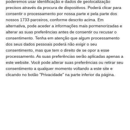
poderemos usar identificação e dados de geolocalização
precisos através da procura de dispositivos. Poderá clicar para
consentir o processamento por nossa parte e pela parte dos
Aquele órgão de gestão
revela mesmo a
nossos 1733 parceiros, conforme descrito acima. Em
resposta
que enviou ao pedido de
alternativa, pode aceder a informações mais pormenorizadas e
alterar as suas preferências antes de consentir ou recusar o
autorização para que o Agrupamento
consentimento.
Tenha em atenção que algum processamento
Newtour/MS Aviation pudesse reunir com os
dos seus dados pessoais poderá não exigir o seu
representantes dos trabalhadores e
consentimento, mas que tem o direito de se opor a esse
processamento. As suas preferências serão aplicadas apenas a
sindicatos da Azores Airlines: “A realização de
este website. Você pode alterar suas preferências ou retirar seu
reuniões entre o agrupamento concorrente e
consentimento a qualquer momento voltando a este site e
as entidades referidas na V. comunicação, ou
clicando no botão "Privacidade" na parte inferior da página.
outras,
não depende de autorização ou da não
oposição da entidade pública alienante, a
qual, em todo o caso, não vê inconveniente na
realização das mesmas
“.
A SATA assinala, no entanto, que há limites à