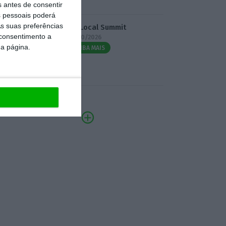
s antes de consentir
 pessoais poderá
s suas preferências
3.º Local Summit
 consentimento a
07/10/2026
da página.
SAIBA MAIS