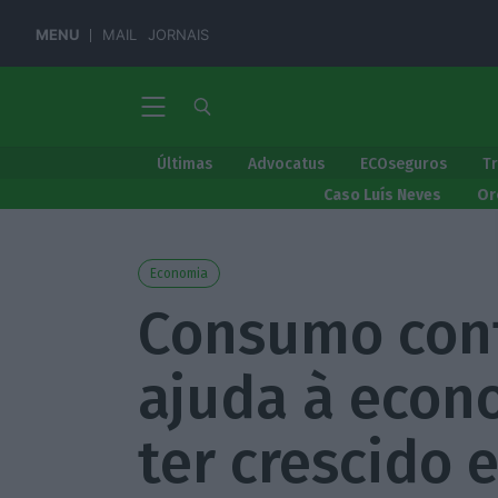
MENU
MAIL
JORNAIS
Últimas
Advocatus
ECOseguros
T
Caso Luís Neves
Or
Economia
Consumo cont
ajuda à econ
ter crescido 