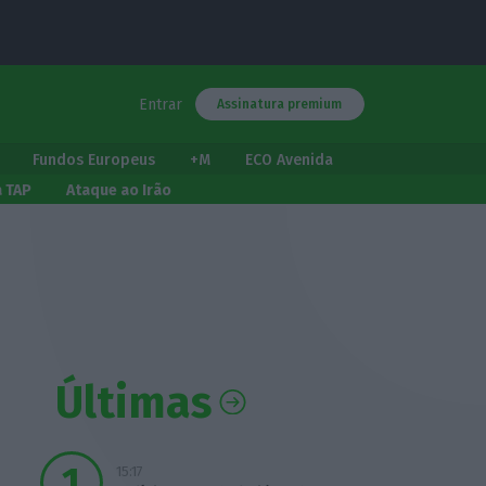
Entrar
Assinatura premium
Fundos Europeus
+M
ECO Avenida
a TAP
Ataque ao Irão
Últimas
15:17