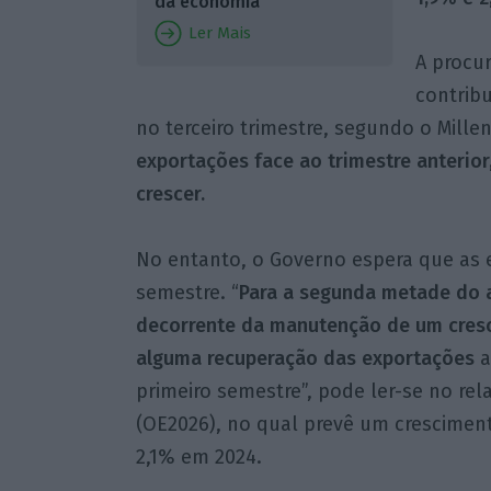
da economia”
Ler Mais
A procu
contrib
no terceiro trimestre, segundo o Mil
exportações face ao trimestre anterio
crescer.
No entanto, o Governo espera que as
semestre. “
Para a segunda metade do a
decorrente da manutenção de um cresc
alguma recuperação das exportações
a
primeiro semestre”, pode ler-se no re
(OE2026), no qual prevê um crescimen
2,1% em 2024.