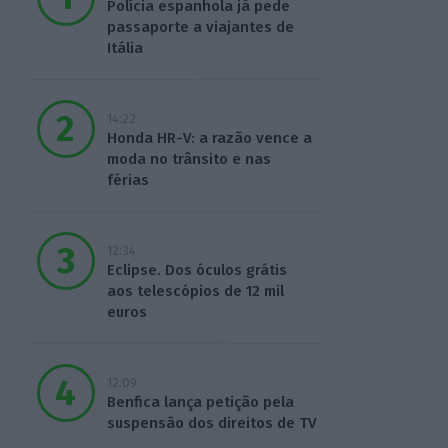
Polícia espanhola já pede
passaporte a viajantes de
Itália
14:22
Honda HR-V: a razão vence a
moda no trânsito e nas
férias
12:34
Eclipse. Dos óculos grátis
aos telescópios de 12 mil
euros
12:09
Benfica lança petição pela
suspensão dos direitos de TV