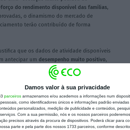
forço do rendimento disponível das famílias,
aprovadas, o dinamismo do mercado de
nciamento terão contribuído de forma
ustifica que os dados de atividade disponíveis
m antecipar um
desempenho muito positivo,
os homólogos, do comércio a retalho,
ficando que as vendas trimestrais de
eis ligeiros de passageiros e de mercadorias
Damos valor à sua privacidade
am, respetivamente, 14,7% e 7% em termos
33
parceiros
armazenamos e/ou acedemos a informações num dispositi
essoais, como identificadores únicos e informações padrão enviadas 
o industrial também regista um bom
conteúdos personalizados, medição de publicidade e conteúdos, pesqui
serviços.
Com a sua permissão, nós e os nossos parceiros poderemos 
ção precisos através da procura de dispositivos. Poderá clicar para co
ossa parte e pela parte dos nossos 1733 parceiros, conforme descrit
mólogo e 0,6% em cadeia é partilhada pela