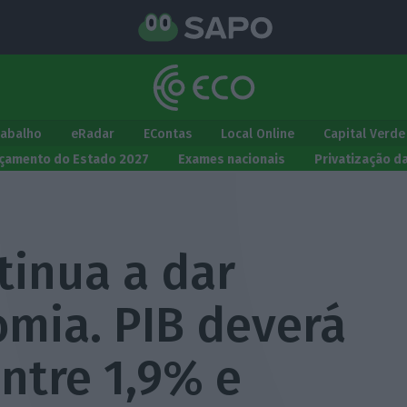
rabalho
eRadar
EContas
Local Online
Capital Verde
çamento do Estado 2027
Exames nacionais
Privatização d
inua a dar
omia. PIB deverá
entre 1,9% e