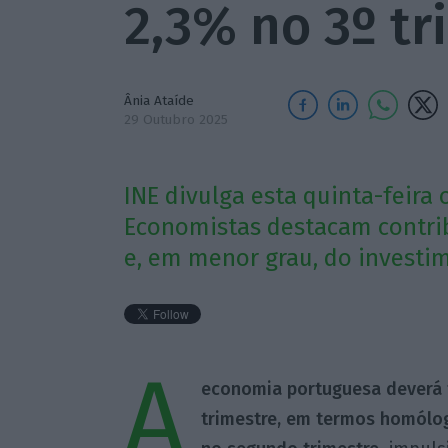
2,3% no 3º tr
Ânia Ataíde
29 Outubro 2025
INE divulga esta quinta-feira 
Economistas destacam contri
e, em menor grau, do investi
A
economia portuguesa deverá t
trimestre, em termos homólog