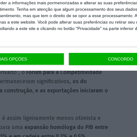
eder a informações mais pormenorizadas e alterar as suas preferência
que atribui igualmente a explicação ao
timento.
Tenha em atenção que algum processamento dos seus dados
nsentimento, mas que tem o direito de se opor a esse processamento. A
erado no terceiro trimestre, beneficiando de
as a este website. Você pode alterar suas preferências ou retirar seu
sumo privado e da formação bruta de capital
tando a este site e clicando no botão "Privacidade" na parte inferior 
dos gastos públicos
“, referem.
assinalar que “a execução dos fundos
AIS OPÇÕES
CONCORDO
duzir-se num reforço do ritmo de crescimento
rivado”, o
Fórum para a Competitividade
ermaneceram significativos,
os do
a construção, e as exportações iniciaram o
 é assim ligeiramente menos otimista e
 para uma
expansão homóloga do PIB entre
,1% e em cadeia entre 0,3% e 0,5%.