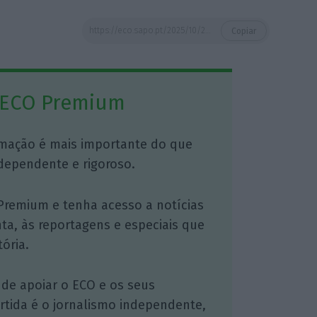
https://eco.sapo.pt/2025/10/29/consumo-continua-a-dar-ajuda-a-economia-pib-devera-ter-crescido-entre-19-e-23-no-3o-trimestre/
Copiar
 ECO Premium
mação é mais importante do que
dependente e rigoroso.
Premium e tenha acesso a notícias
nta, às reportagens e especiais que
ória.
 de apoiar o ECO e os seus
artida é o jornalismo independente,