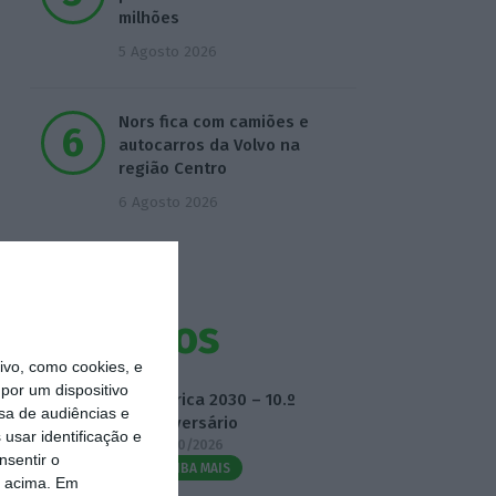
milhões
5 Agosto 2026
Nors fica com camiões e
autocarros da Volvo na
região Centro
6 Agosto 2026
Eventos
vo, como cookies, e
por um dispositivo
Fábrica 2030 – 10.º
sa de audiências e
Aniversário
usar identificação e
14/10/2026
nsentir o
SAIBA MAIS
o acima. Em