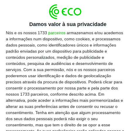
Escolha o ECO como fonte
›
Escolher
preferida no Google
Damos valor à sua privacidade
Nós e os nossos 1733
parceiros
armazenamos e/ou acedemos
As
receitas
recuaram 8% para 98.524 milhões
a informações num dispositivo, como cookies, e processamos
de euros, a mesma variação que teve o
dados pessoais, como identificadores únicos e informações
número de veículos vendidos, que desceu
padrão enviadas por um dispositivo para publicidade e
conteúdos personalizados, medição de publicidade e
para 1.341.427. Segundo a empresa, a descida
conteúdos, pesquisa de audiências e desenvolvimento de
das receitas deve-se, além do menor número
serviços.
Com a sua permissão, nós e os nossos parceiros
de carros vendidos, “a desenvolvimentos
poderemos usar identificação e dados de geolocalização
precisos através da procura de dispositivos. Poderá clicar para
negativos no mercado cambial”.
consentir o processamento por nossa parte e pela parte dos
nossos 1733 parceiros, conforme descrito acima. Em
alternativa, pode aceder a informações mais pormenorizadas e
Por sua vez, os custos com as vendas
alterar as suas preferências antes de consentir ou recusar o
consentimento.
Tenha em atenção que algum processamento
recuaram 4,8% para 81.511 milhões de euros.
dos seus dados pessoais poderá não exigir o seu
consentimento, mas que tem o direito de se opor a esse
Entre as várias gamas da Mercedes-Benz,