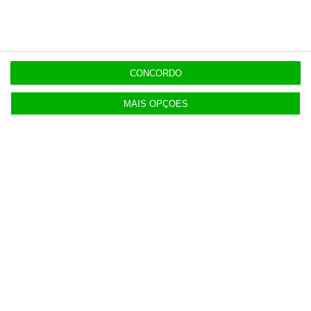
Últimas
CONCORDO
15:17
Polícia espanhola já pede passaporte a viajantes
MAIS OPÇÕES
de Itália
14:22
Honda HR-V: a razão vence a moda no trânsito e
nas férias
12:34
Eclipse. Dos óculos grátis aos telescópios de 12
mil euros