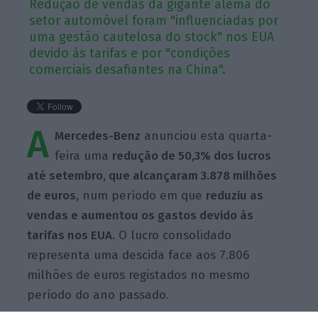
Redução de vendas da gigante alemã do
setor automóvel foram "influenciadas por
uma gestão cautelosa do stock" nos EUA
devido às tarifas e por "condições
comerciais desafiantes na China".
A
Mercedes-Benz
anunciou esta quarta-
feira uma
redução de 50,3% dos lucros
até setembro, que alcançaram 3.878 milhões
de euros
, num período em que
reduziu as
vendas e aumentou os gastos devido às
tarifas nos EUA.
O lucro consolidado
representa uma descida face aos 7.806
milhões de euros registados no mesmo
período do ano passado.