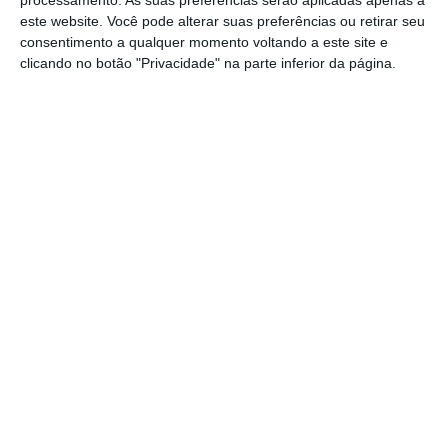
processamento. As suas preferências serão aplicadas apenas a
este website. Você pode alterar suas preferências ou retirar seu
apenas a Mercedes-AMG e a G-Class
consentimento a qualquer momento voltando a este site e
apresentaram subidas
face ao mesmo
clicando no botão "Privacidade" na parte inferior da página.
período do ano passado, com subidas
respetivas de 7% e 30%, enquanto todas as
outras recuaram.
Segundo a fabricante de automóveis de
Estugarda,
as vendas ao longo dos primeiros
nove meses “foram influenciadas por uma
gestão cautelosa do ‘stock’ nos Estados
Unidos da América” devido às tarifas e “por
condições comerciais desafiantes na China”.
Na Europa, o número de unidades vendidas
desceu 1%, nos EUA 10% e na China 18%.