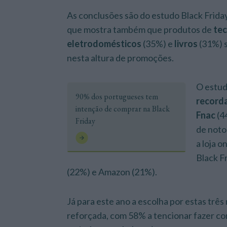
As conclusões são do estudo Black Frida
que mostra também que produtos de
tec
eletrodomésticos
(35%) e
livros
(31%) s
nesta altura de promoções.
O estud
90% dos portugueses tem
record
intenção de comprar na Black
Fnac
(4
Friday
de noto
a loja 
Black F
(22%) e Amazon (21%).
Já para este ano a escolha por estas três
reforçada, com 58% a tencionar fazer c