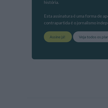
história.
Esta assinatura é uma forma de apo
contrapartida é o jornalismo indep
Assine já!
Veja todos os pla