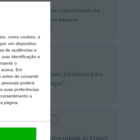
Publicado contrato com consultora
para pôr ordem nos exames
Flávio Nunes,
4 Agosto 2026
vo, como cookies, e
por um dispositivo
sa de audiências e
Ideias +M
usar identificação e
nsentir o
o acima. Em
TML escolhe Albano Jerónimo para
s antes de consentir
ser “Dono do Tempo”
 pessoais poderá
s suas preferências
+ M,
4 Agosto 2026
 consentimento a
da página.
Preço Dos Alimentos
FAO alerta para nova subida de preços