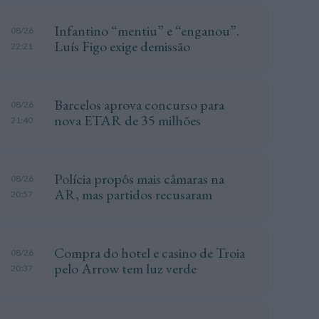
Infantino “mentiu” e “enganou”.
08/26
Luís Figo exige demissão
22:21
Barcelos aprova concurso para
08/26
nova ETAR de 35 milhões
21:40
Polícia propôs mais câmaras na
08/26
AR, mas partidos recusaram
20:57
Compra do hotel e casino de Troia
08/26
pelo Arrow tem luz verde
20:37