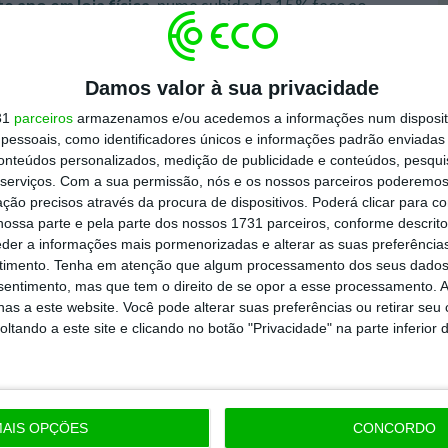
 ano em loja física
, numa subida de 15% face ao
online
fazer compras
, naquele que é o valor mais
Damos valor à sua privacidade
31
parceiros
armazenamos e/ou acedemos a informações num dispositi
ck Friday se estendem cada vez mais no tempo, os
essoais, como identificadores únicos e informações padrão enviadas 
ara outros momentos de descontos,
conteúdos personalizados, medição de publicidade e conteúdos, pesqui
er Monday
(75%), mas também aos
Hot Days
serviços.
Com a sua permissão, nós e os nossos parceiros poderemos 
ção precisos através da procura de dispositivos. Poderá clicar para co
ossa parte e pela parte dos nossos 1731 parceiros, conforme descrit
eder a informações mais pormenorizadas e alterar as suas preferência
ela NetSonda para a Worten, decorreu entre os
timento.
Tenha em atenção que algum processamento dos seus dados
nsentimento, mas que tem o direito de se opor a esse processamento. A
s mil entrevistas online, com uma amostra
as a este website. Você pode alterar suas preferências ou retirar seu
entre os 18 e os 45 anos. Esta dimensão amostral
tando a este site e clicando no botão "Privacidade" na parte inferior 
róxima dos 3,10%.
AIS OPÇÕES
CONCORDO