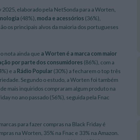
y 2025, elaborado pela NetSonda para a Worten,
nologia
(48%),
moda e acessórios
(36%),
ão os principais alvos da maioria dos portugueses
o nota ainda que
a Worten é a marca com maior
ação por parte dos consumidores
(86%), com a
4%) e a
Rádio Popular
(30%) a fecharem o top três
riedade. Segundo o estudo, a Worten foi também
onde mais inquiridos compraram algum produto na
riday no ano passado (56%), seguida pela Fnac
 marcas para fazer compras na Black Friday é
ompras na Worten, 35% na Fnac e 33% na Amazon.