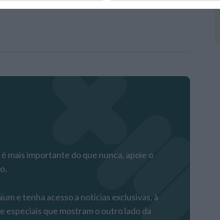
remium
 mais importante do que nunca, apoie o
o.
m e tenha acesso a notícias exclusivas, à
 e especiais que mostram o outro lado da