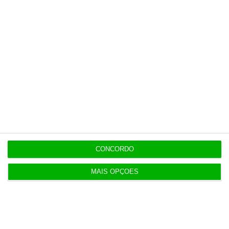
6 Agosto 2026
Executivos da FIFA pressionados a aprovar plano
de Infantino
6 Agosto 2026
Portugal com 680 óbitos em excesso em três
períodos do verão
6 Agosto 2026
Seguro: “inaceitável” que Estado se demita do
CONCORDO
apoio social
MAIS OPÇÕES
6 Agosto 2026
Praias com “impactos significativos” devido ao
mau tempo