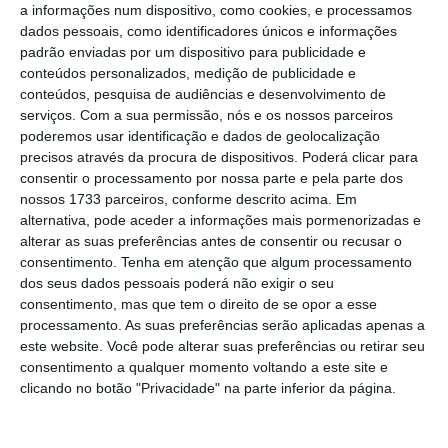
por João Medeiros.
a informações num dispositivo, como cookies, e processamos
dados pessoais, como identificadores únicos e informações
padrão enviadas por um dispositivo para publicidade e
MFA Legal tem mais um sócio e aposta na área de
conteúdos personalizados, medição de publicidade e
tecnologia
conteúdos, pesquisa de audiências e desenvolvimento de
serviços.
Com a sua permissão, nós e os nossos parceiros
Ler Mais
poderemos usar identificação e dados de geolocalização
precisos através da procura de dispositivos. Poderá clicar para
consentir o processamento por nossa parte e pela parte dos
De acordo com Samuel Fernandes de Almeida,
nossos 1733 parceiros, conforme descrito acima. Em
Managing Partner da MFA Legal: “Continuamos
alternativa, pode aceder a informações mais pormenorizadas e
a apostar no talento e no reforço das nossas
alterar as suas preferências antes de consentir ou recusar o
consentimento.
Tenha em atenção que algum processamento
áreas de prática nucleares com o objetivo de
dos seus dados pessoais poderá não exigir o seu
acrescentar valor aos nossos serviços e
consentimento, mas que tem o direito de se opor a esse
clientes”. E acrescenta: “A Ana Rita e a
processamento. As suas preferências serão aplicadas apenas a
este website. Você pode alterar suas preferências ou retirar seu
Margarida dispõem de uma experiência
consentimento a qualquer momento voltando a este site e
profissional relevante, a que aliam uma
clicando no botão "Privacidade" na parte inferior da página.
formação académica de excelência, pelo que
estamos convictos da mais-valia que ambas