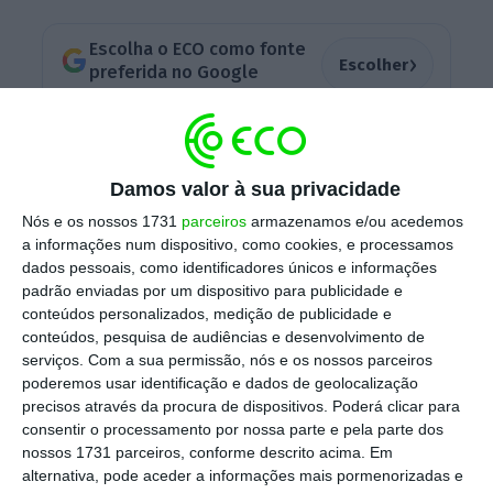
Escolha o ECO como fonte
›
Escolher
preferida no Google
Apesar da doença de Alzheimer, Salgado vai mesmo
ser julgado
Damos valor à sua privacidade
Ler Mais
Nós e os nossos 1731
parceiros
armazenamos e/ou acedemos
a informações num dispositivo, como cookies, e processamos
dados pessoais, como identificadores únicos e informações
Os conselheiros sublinharam que não era
padrão enviadas por um dispositivo para publicidade e
admissível a apresentação desta reclamação
conteúdos personalizados, medição de publicidade e
para o plenário do TC, u
ma vez que não
conteúdos, pesquisa de audiências e desenvolvimento de
serviços.
Com a sua permissão, nós e os nossos parceiros
haveria uma “oposição de julgados” sobre
poderemos usar identificação e dados de geolocalização
decisões de mérito, mas antes sobre
precisos através da procura de dispositivos. Poderá clicar para
pressupostos processuais.
consentir o processamento por nossa parte e pela parte dos
nossos 1731 parceiros, conforme descrito acima. Em
alternativa, pode aceder a informações mais pormenorizadas e