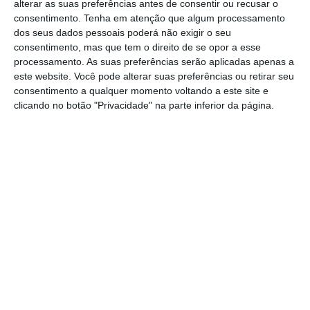
alterar as suas preferências antes de consentir ou recusar o
Salgado pode ainda tentar reclamar
consentimento.
Tenha em atenção que algum processamento
novamente desta decisão para o plenário do
dos seus dados pessoais poderá não exigir o seu
consentimento, mas que tem o direito de se opor a esse
TC.
Se o ex-banqueiro vai ou não cumprir a
processamento. As suas preferências serão aplicadas apenas a
pena de oito anos de prisão depender do
este website. Você pode alterar suas preferências ou retirar seu
entendimento que a justiça tiver
consentimento a qualquer momento voltando a este site e
clicando no botão "Privacidade" na parte inferior da página.
relativamente à situação de saúde devido à
doença de Alzheimer.
https://eco.sapo.pt/2025/10/30/tribunal-constitucional-rejeita-ultima-reclamacao-da-defesa-de-salgado-da-pena-de-oito-anos-de-prisao/
Copiar
Assine o ECO Premium