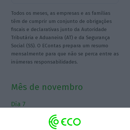
Todos os meses, as empresas e as famílias
têm de cumprir um conjunto de obrigações
fiscais e declarativas junto da Autoridade
Tributária e Aduaneira (AT) e da Segurança
Social (SS). O EContas prepara um resumo
mensalmente para que não se perca entre as
inúmeras responsabilidades.
Mês de novembro
Dia 7
IRS/IRC/IVA: Comunicação, por
transmissão eletrónica de dados, dos