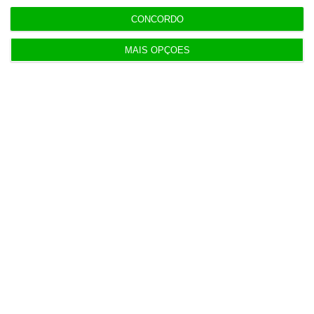
CONCORDO
MAIS OPÇÕES
Últimas
11:49
Governo alivia limites à despesa dos concelhos
em calamidade
11:27
Onde publicitar fundos europeus? Já há uma lista
oficial
11:19
Dotações para I&D dos governos da UE disparam
61% em 10 anos