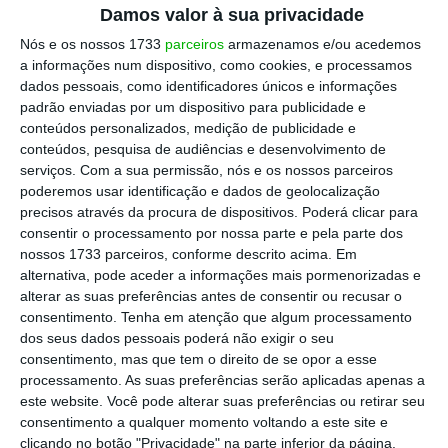
Damos valor à sua privacidade
elementos das faturas emitidas no mês
anterior pelas pessoas singulares ou
Nós e os nossos 1733
parceiros
armazenamos e/ou acedemos
a informações num dispositivo, como cookies, e processamos
coletivas que tenham sede,
dados pessoais, como identificadores únicos e informações
estabelecimento estável ou domicílio
padrão enviadas por um dispositivo para publicidade e
fiscal em território português e que aqui
conteúdos personalizados, medição de publicidade e
conteúdos, pesquisa de audiências e desenvolvimento de
pratiquem operações sujeitas a IVA.
serviços.
Com a sua permissão, nós e os nossos parceiros
poderemos usar identificação e dados de geolocalização
Dia 10
precisos através da procura de dispositivos. Poderá clicar para
consentir o processamento por nossa parte e pela parte dos
nossos 1733 parceiros, conforme descrito acima. Em
IRS/IRC/SS: Envio da Declaração Mensal
alternativa, pode aceder a informações mais pormenorizadas e
de Remunerações AT/SS, por
alterar as suas preferências antes de consentir ou recusar o
transmissão eletrónica de dados, pelas
consentimento.
Tenha em atenção que algum processamento
dos seus dados pessoais poderá não exigir o seu
entidades devedoras de rendimentos do
consentimento, mas que tem o direito de se opor a esse
trabalho dependente para comunicação
processamento. As suas preferências serão aplicadas apenas a
dos rendimentos e respetivas retenções
este website. Você pode alterar suas preferências ou retirar seu
consentimento a qualquer momento voltando a este site e
de imposto, das deduções efetuadas
clicando no botão "Privacidade" na parte inferior da página.