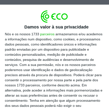
De acordo com o responsável, a PwC acelerou
acelerou o investimento “para expandir os
recursos de IA de última geração em toda a
Damos valor à sua privacidade
nossa rede”, incluindo a a “criação de
hubs
de
Nós e os nossos 1733
parceiros
armazenamos e/ou acedemos
a informações num dispositivo, como cookies, e processamos
IA e centros de excelência em todo o mundo”.
dados pessoais, como identificadores únicos e informações
padrão enviadas por um dispositivo para publicidade e
"As empresas da PwC concluíram 12
conteúdos personalizados, medição de publicidade e
conteúdos, pesquisa de audiências e desenvolvimento de
aquisições e investimentos
serviços.
Com a sua permissão, nós e os nossos parceiros
estratégicos para expandir a nossa
poderemos usar identificação e dados de geolocalização
oferta em áreas chave, em particular
precisos através da procura de dispositivos. Poderá clicar para
IA e tecnologia, consultoria,
consentir o processamento por nossa parte e pela parte dos
nossos 1733 parceiros, conforme descrito acima. Em
estratégia de negócio e fiscal.”
alternativa, pode aceder a informações mais pormenorizadas e
Mohamed Kande
alterar as suas preferências antes de consentir ou recusar o
Chairman global da PwC
consentimento.
Tenha em atenção que algum processamento
dos seus dados pessoais poderá não exigir o seu