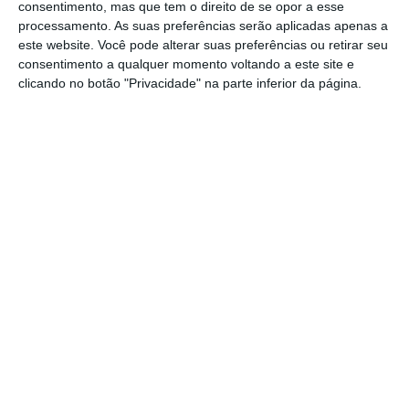
Este esforço de inovação para responder às
consentimento, mas que tem o direito de se opor a esse
necessidades dos clientes vai continuar em
processamento. As suas preferências serão aplicadas apenas a
este website. Você pode alterar suas preferências ou retirar seu
2026. Mohamed Kande refere que o “próximo
consentimento a qualquer momento voltando a este site e
ano vai trazer mais mudanças e
clicando no botão "Privacidade" na parte inferior da página.
complexidade”, num período em que a
“adoção de IA vai acelerar, as expectativas
regulatórias vão aumentar e a volatilidade
climática vai intensificar-se”.
“Na PwC, estamos preparados para enfrentar
estes desafios e transformá-los em
oportunidades para os nossos clientes.
Estamos otimistas sobre o futuro – não por
ser fácil, mas porque temos as pessoas, o
propósito e os valores para ajudar a moldar o
que virá a seguir”, sublinha o
chairman
do