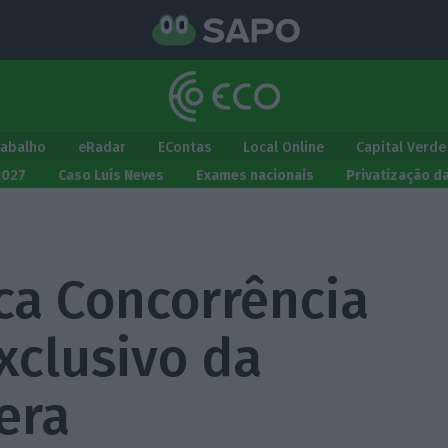
rabalho
eRadar
EContas
Local Online
Capital Verde
2027
Caso Luís Neves
Exames nacionais
Privatização d
ca Concorrência
xclusivo da
era