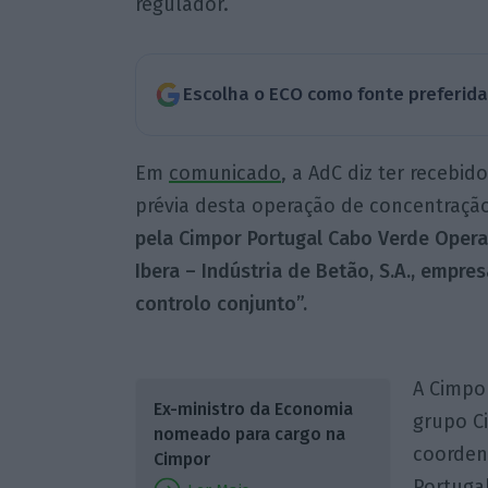
regulador.
Escolha o ECO como fonte preferid
Em
comunicado
, a AdC diz ter recebi
prévia desta operação de concentraçã
pela Cimpor Portugal Cabo Verde Operat
Ibera – Indústria de Betão, S.A., empre
controlo conjunto”.
A Cimpo
Ex-ministro da Economia
grupo C
nomeado para cargo na
coorden
Cimpor
Portuga