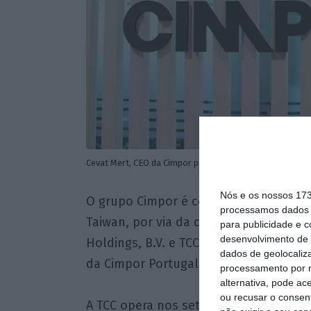
Cevat Mert, CEO da Cimpor para Portugal e Cabo Verde
Nós e os nossos 17
O grupo Cimpor é controlado pela em
processamos dados p
Taiwan, por via da cadeia de controlo
para publicidade e 
desenvolvimento de 
Holdings, B.V. e TCC Europe Holdings, B
dados de geolocaliza
da Cimpor Portugal Holdings, SGPS, S.A
processamento por n
alternativa, pode ac
ou recusar o consen
A TCC opera nos setores da energia, fa