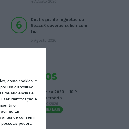
4 Agosto 2026
Destroços de foguetão da
SpaceX deverão colidir com
Lua
5 Agosto 2026
Eventos
vo, como cookies, e
por um dispositivo
Fábrica 2030 – 10.º
sa de audiências e
Aniversário
usar identificação e
14/10/2026
nsentir o
SAIBA MAIS
o acima. Em
s antes de consentir
 pessoais poderá