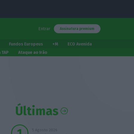
Entrar
Assinatura premium
Fundos Europeus
+M
ECO Avenida
a TAP
Ataque ao Irão
Últimas
5 Agosto 2026