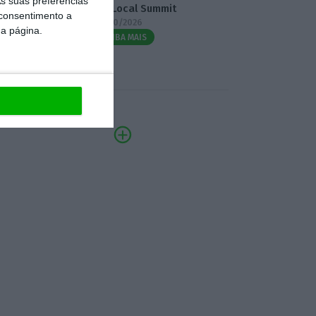
s suas preferências
3.º Local Summit
 consentimento a
07/10/2026
da página.
SAIBA MAIS