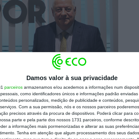
Damos valor à sua privacidade
31
parceiros
armazenamos e/ou acedemos a informações num dispositi
presa-mãe TCC Group Holdings, com sede no
essoais, como identificadores únicos e informações padrão enviadas 
 internacional que passa pela TCC Dutch
conteúdos personalizados, medição de publicidade e conteúdos, pesqui
serviços.
Com a sua permissão, nós e os nossos parceiros poderemos 
.V., e que se materializa em Portugal através
ção precisos através da procura de dispositivos. Poderá clicar para co
..
ossa parte e pela parte dos nossos 1731 parceiros, conforme descrit
eder a informações mais pormenorizadas e alterar as suas preferência
timento.
Tenha em atenção que algum processamento dos seus dados
brico de baterias, produção e comercialização