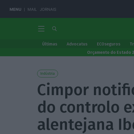
MENU
MAIL
JORNAIS
Últimas
Advocatus
ECOseguros
T
Orçamento do Estado 
Indústria
Cimpor notifi
do controlo e
alentejana Ib