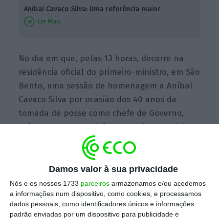
Aníbal Cavaco Silva: Uma referência maior
Ler Mais
No dia em que, pelas 13 horas, decorre na
residência oficial do primeiro-ministro, em São
Bento, uma sessão de homenagem a Aníbal
Cavaco Silva por ocasião dos 40 anos da
tomada de posse como chefe de Governo,
Luís Montenegro sublinha que “
Portugal deve
muito aos governos de Aníbal Cavaco Silva”,
pela “sua visão, ímpeto reformista e total
dedicação à causa nacional”.
Damos valor à sua privacidade
Nós e os nossos 1733
parceiros
armazenamos e/ou acedemos
a informações num dispositivo, como cookies, e processamos
“Aníbal
Cavaco Silva é uma personalidade
dados pessoais, como identificadores únicos e informações
ímpar da história da nossa democracia pelo
padrão enviadas por um dispositivo para publicidade e