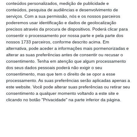
modo único como entendeu e exerceu os
conteúdos personalizados, medição de publicidade e
conteúdos, pesquisa de audiências e desenvolvimento de
mandatos que os portugueses lhe confiaram
.
serviços.
Com a sua permissão, nós e os nossos parceiros
Firme nos princípios, pragmático na decisão e
poderemos usar identificação e dados de geolocalização
determinado a agir”, advoga.
precisos através da procura de dispositivos. Poderá clicar para
consentir o processamento por nossa parte e pela parte dos
nossos 1733 parceiros, conforme descrito acima. Em
alternativa, pode aceder a informações mais pormenorizadas e
alterar as suas preferências antes de consentir ou recusar o
consentimento.
Tenha em atenção que algum processamento
dos seus dados pessoais poderá não exigir o seu
consentimento, mas que tem o direito de se opor a esse
processamento. As suas preferências serão aplicadas apenas a
"Hoje, a governação de Aníbal
este website. Você pode alterar suas preferências ou retirar seu
Cavaco Silva continua a ser,
consentimento a qualquer momento voltando a este site e
clicando no botão "Privacidade" na parte inferior da página.
incontornavelmente, a referência
maior do ímpeto reformista e da
transformação estrutural que
queremos para Portugal.”