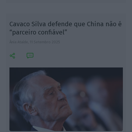
Cavaco Silva defende que China não é
“parceiro confiável”
Ânia Ataíde,
11 Setembro 2025
L