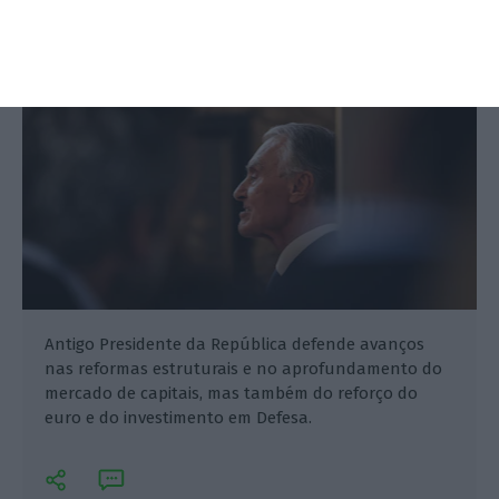
Ânia Ataíde,
11 Setembro 2025
Antigo Presidente da República defende avanços
nas reformas estruturais e no aprofundamento do
mercado de capitais, mas também do reforço do
euro e do investimento em Defesa.