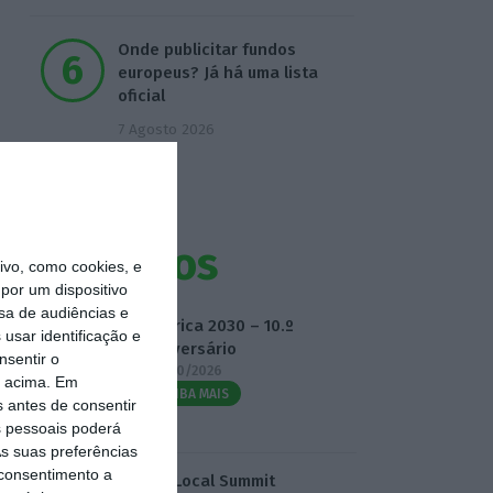
Onde publicitar fundos
europeus? Já há uma lista
oficial
7 Agosto 2026
Eventos
vo, como cookies, e
por um dispositivo
sa de audiências e
Fábrica 2030 – 10.º
usar identificação e
Aniversário
nsentir o
14/10/2026
o acima. Em
SAIBA MAIS
s antes de consentir
 pessoais poderá
s suas preferências
 consentimento a
3.º Local Summit