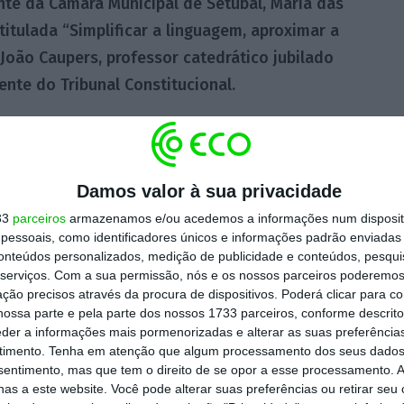
dente da Câmara Municipal de Setúbal, Maria das
titulada “Simplificar a linguagem, aproximar a
 João Caupers, professor catedrático jubilado
nte do Tribunal Constitucional.
e a linguagem clara como instrumento de
 entre os tribunais e os cidadãos. “Neste
Damos valor à sua privacidade
o Projeto MEENOS – Para uma linguagem clara
 Serviço de Inspeção do CSM, que envolve
33
parceiros
armazenamos e/ou acedemos a informações num dispositi
essoais, como identificadores únicos e informações padrão enviadas 
s e profissionais da comunicação. O projeto
conteúdos personalizados, medição de publicidade e conteúdos, pesqui
 na forma como a Justiça comunica,
serviços.
Com a sua permissão, nós e os nossos parceiros poderemos 
ção precisos através da procura de dispositivos. Poderá clicar para co
ples, rigorosa e acessível”, segundo
ossa parte e pela parte dos nossos 1733 parceiros, conforme descrit
eder a informações mais pormenorizadas e alterar as suas preferência
timento.
Tenha em atenção que algum processamento dos seus dados
nsentimento, mas que tem o direito de se opor a esse processamento. A
pactos da transformação digital e da
as a este website. Você pode alterar suas preferências ou retirar seu