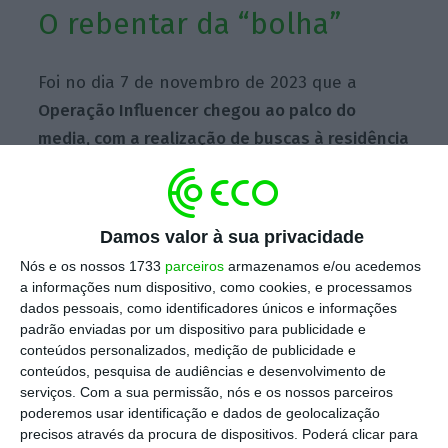
O rebentar da “bolha”
Foi no dia 7 de novembro de 2023 que a
Operação Influencer chegou ao palco do
media, com a realização de buscas à residência
oficial de António Costa, e ainda buscas de ex-
membros do Governo.
Esta operação levou à
detenção de cinco arguidos – o chefe de
Damos valor à sua privacidade
gabinete do primeiro-ministro, Vítor Escária; o
Nós e os nossos 1733
parceiros
armazenamos e/ou acedemos
presidente da Câmara de Sines, Nuno
a informações num dispositivo, como cookies, e processamos
Mascarenhas; dois administradores da Start
dados pessoais, como identificadores únicos e informações
padrão enviadas por um dispositivo para publicidade e
Campus, Afonso Salema e Rui Oliveira Neves;
conteúdos personalizados, medição de publicidade e
e o advogado Diogo Lacerda Machado, amigo
conteúdos, pesquisa de audiências e desenvolvimento de
de António Costa – e culminou com a
serviços.
Com a sua permissão, nós e os nossos parceiros
poderemos usar identificação e dados de geolocalização
demissão de António Costa, a posterior queda
precisos através da procura de dispositivos. Poderá clicar para
do Governo e a marcação de eleições