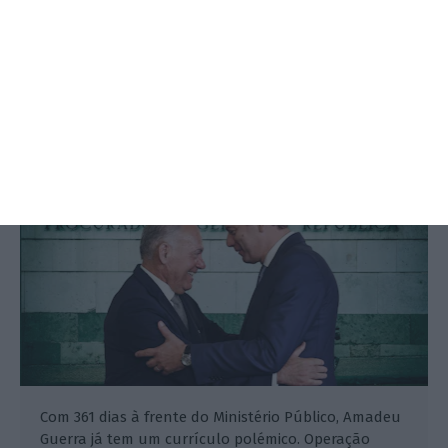
Um ano de PGR com Influencer e
Spinumviva em “banho maria”
Filipa Ambrósio de Sousa,
9 Outubro 2025
Com 361 dias à frente do Ministério Público, Amadeu
Guerra já tem um currículo polémico. Operação