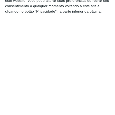
este website. Você pode alterar suas preferências ou retirar seu
é justificado.
consentimento a qualquer momento voltando a este site e
clicando no botão "Privacidade" na parte inferior da página.
A portaria estabelece o montante máximo de
financiamento, as regras de gestão dos
contratos a celebrar pelo ISSA e o
procedimento para a concessão do apoio, nos
termos da Resolução do Conselho do
Governo n.º 149-A/2025, de 05 de novembro.
[Governo da República]
demonstrou um inaceitável
desinteresse pelos açorianos
que servem o país numa base