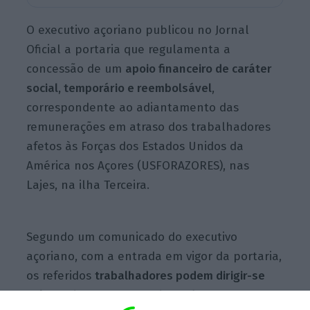
O executivo açoriano publicou no Jornal
Oficial a portaria que regulamenta a
concessão de um
apoio financeiro de caráter
social, temporário e reembolsável
,
correspondente ao adiantamento das
remunerações em atraso dos trabalhadores
afetos às Forças dos Estados Unidos da
América nos Açores (USFORAZORES), nas
Lajes, na ilha Terceira.
Segundo um comunicado do executivo
açoriano, com a entrada em vigor da portaria,
os referidos
trabalhadores podem dirigir-se
voluntariamente ao Instituto da Segurança