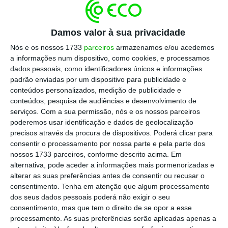
Social dos Açores
(ISSA), a partir de segunda-
feira, “para iniciar o processo de concessão
deste apoio”.
Damos valor à sua privacidade
Nós e os nossos 1733
parceiros
armazenamos e/ou acedemos
a informações num dispositivo, como cookies, e processamos
Lajes. Marcelo preocupado com atrasos nos
dados pessoais, como identificadores únicos e informações
salários
padrão enviadas por um dispositivo para publicidade e
Ler Mais
conteúdos personalizados, medição de publicidade e
conteúdos, pesquisa de audiências e desenvolvimento de
serviços.
Com a sua permissão, nós e os nossos parceiros
“Esta
medida, de natureza excecional e
poderemos usar identificação e dados de geolocalização
precisos através da procura de dispositivos. Poderá clicar para
transitória
, destina-se a mitigar os efeitos
consentir o processamento por nossa parte e pela parte dos
económicos e sociais decorrentes da
nossos 1733 parceiros, conforme descrito acima. Em
suspensão do pagamento das remunerações
alternativa, pode aceder a informações mais pormenorizadas e
alterar as suas preferências antes de consentir ou recusar o
por entidade patronal estrangeira,
consentimento.
Tenha em atenção que algum processamento
garantindo aos trabalhadores a manutenção
dos seus dados pessoais poderá não exigir o seu
temporária do seu rendimento habitual
, até
consentimento, mas que tem o direito de se opor a esse
processamento. As suas preferências serão aplicadas apenas a
que esta situação se encontre regularizada”,