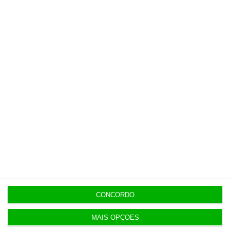
independente, rigoroso e credível.
Assine já
Veja todos os planos
Últimas
6 Agosto 2026
Executivos da FIFA pressionados a aprovar plano
de Infantino
CONCORDO
MAIS OPÇÕES
6 Agosto 2026