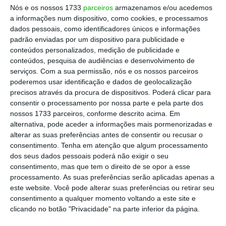
realidade atual”, nomeadamente nos
Nós e os nossos 1733
parceiros
armazenamos e/ou acedemos
a informações num dispositivo, como cookies, e processamos
“aspetos relativos
às condições de acesso e
dados pessoais, como identificadores únicos e informações
de exercício da atividade seguradora e sua
padrão enviadas por um dispositivo para publicidade e
mediação, às garantias financeiras exigíveis
conteúdos personalizados, medição de publicidade e
conteúdos, pesquisa de audiências e desenvolvimento de
às seguradoras e resseguradoras, bem como
serviços.
Com a sua permissão, nós e os nossos parceiros
ao contrato de seguro”.
poderemos usar identificação e dados de geolocalização
precisos através da procura de dispositivos. Poderá clicar para
consentir o processamento por nossa parte e pela parte dos
nossos 1733 parceiros, conforme descrito acima. Em
Perante os deputados, a ministra avançou
alternativa, pode aceder a informações mais pormenorizadas e
que, atualmente, o mercado segurador
alterar as suas preferências antes de consentir ou recusar o
moçambican
o é composto por 21 seguradoras,
consentimento.
Tenha em atenção que algum processamento
dos seus dados pessoais poderá não exigir o seu
três micro-seguradoras e “uma vasta rede de
consentimento, mas que tem o direito de se opor a esse
mediadores”, tendo registado em 2024 “uma
processamento. As suas preferências serão aplicadas apenas a
produção de 24,16 mil milhões de meticais [328
este website. Você pode alterar suas preferências ou retirar seu
consentimento a qualquer momento voltando a este site e
milhões de euros],
que representa um
clicando no botão "Privacidade" na parte inferior da página.
crescimento de cerca de 11,5% face ao