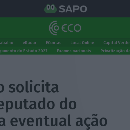
rabalho
eRadar
EContas
Local Online
Capital Verde
çamento do Estado 2027
Exames nacionais
Privatização d
 solicita
deputado do
a eventual ação