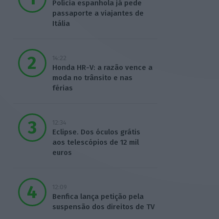
Polícia espanhola já pede
passaporte a viajantes de
Itália
14:22
Honda HR-V: a razão vence a
moda no trânsito e nas
férias
12:34
Eclipse. Dos óculos grátis
aos telescópios de 12 mil
euros
12:09
Benfica lança petição pela
suspensão dos direitos de TV