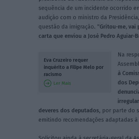
sequência de um incidente ocorrido 
audição com o ministro da Presidência
questão da imigração.
“Gritou-me, vai 
carta que enviou a José Pedro Aguiar-B
Na respo
Eva Cruzeiro requer
Assembl
inquérito a Filipe Melo por
à Comis
racismo
dos Dep
Ler Mais
denunci
irregula
deveres dos deputados
, por parte do
emitindo recomendações adaptadas à p
Solicitou ainda à secretária-geral da 