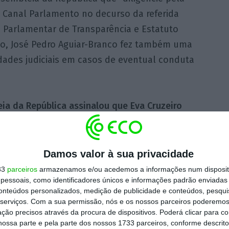
 Canal Parlamento no decurso da referida
 Parlamentar de Transparência e Estatuto
so, José Pedro Aguiar-Branco fez também uma
dades judiciais em casos de eventual conduta
ia da República assinalou que Eva Cruzeiro
Chega poderá configurar responsabilidade
nto ao ódio ou à violência com base em raça,
na até oito anos de prisão.
Damos valor à sua privacidade
33
parceiros
armazenamos e/ou acedemos a informações num dispositi
essoais, como identificadores únicos e informações padrão enviadas 
 que “a apreciação e qualificação jurídico-
conteúdos personalizados, medição de publicidade e conteúdos, pesqui
tências do presidente da Assembleia da
serviços.
Com a sua permissão, nós e os nossos parceiros poderemos 
algum, substituir-se aos tribunais ou às
ção precisos através da procura de dispositivos. Poderá clicar para co
ossa parte e pela parte dos nossos 1733 parceiros, conforme descrit
o de eventual responsabilidade criminal”.