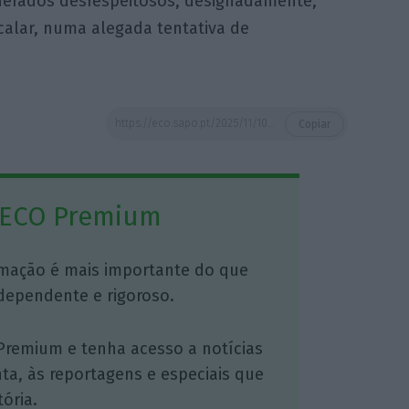
siderados desrespeitosos, designadamente,
 calar, numa alegada tentativa de
https://eco.sapo.pt/2025/11/10/aguiar-branco-solicita-inquerito-a-deputado-do-chega-e-realca-eventual-acao-da-justica/
Copiar
 ECO Premium
mação é mais importante do que
dependente e rigoroso.
Premium e tenha acesso a notícias
nta, às reportagens e especiais que
ória.