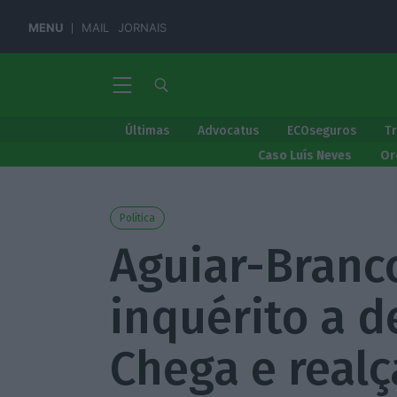
MENU
MAIL
JORNAIS
Últimas
Advocatus
ECOseguros
T
Caso Luís Neves
Or
Política
Aguiar-Branco
inquérito a 
Chega e realç