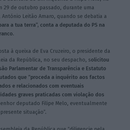
em 29 de outubro passado, durante uma
, António Leitão Amaro, quando se debatia a
para a tua terra”, conta a deputada do PS na
ranco.
sta à queixa de Eva Cruzeiro, o presidente da
eia da República, no seu despacho, s
olicitou
são Parlamentar de Transparência e Estatuto
utados que “proceda a inquérito aos factos
ados e relacionados com eventuais
ridades graves praticadas com violação dos
 senhor deputado Filipe Melo, eventualmente
resente situação”.
Assembleia da República que “diligencie pela