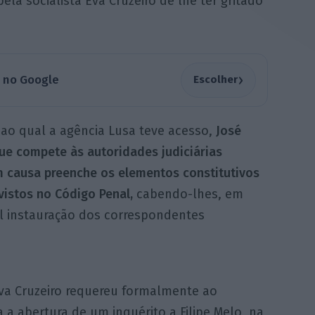
ela socialista Eva Cruzeiro de lhe ter gritado
›
a no Google
Escolher
ao qual a agência Lusa teve acesso,
José
ue compete às autoridades judiciárias
m causa preenche os elementos constitutivos
vistos no Código Penal,
cabendo-lhes, em
al instauração dos correspondentes
 Eva Cruzeiro requereu formalmente ao
a abertura de um inquérito a Filipe Melo, na