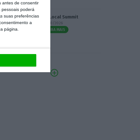
s antes de consentir
 pessoais poderá
s suas preferências
3.º Local Summit
 consentimento a
07/10/2026
da página.
SAIBA MAIS