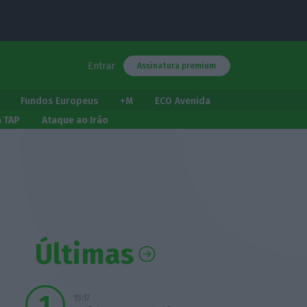
Entrar
Assinatura premium
Fundos Europeus
+M
ECO Avenida
a TAP
Ataque ao Irão
Últimas
15:17