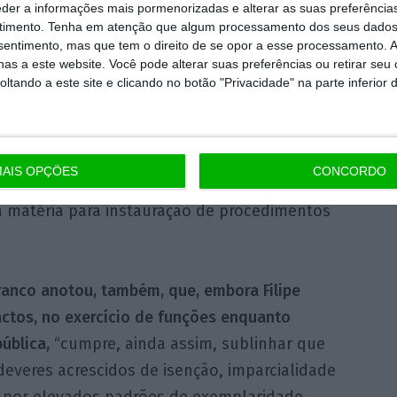
eder a informações mais pormenorizadas e alterar as suas preferência
timento.
Tenha em atenção que algum processamento dos seus dados
nsentimento, mas que tem o direito de se opor a esse processamento. A
autoridades judiciárias competentes apreciar
as a este website. Você pode alterar suas preferências ou retirar seu
reenche os elementos constitutivos de algum
tando a este site e clicando no botão "Privacidade" na parte inferior 
Código Penal,
cabendo-lhes, em
al instauração dos correspondentes
ste caso, o Ministério Público tanto poderá
AIS OPÇÕES
CONCORDO
 solicitação da Comissão Parlamentar de
á matéria para instauração de procedimentos
ranco anotou, também, que, embora Filipe
actos, no exercício de funções enquanto
ública,
“cumpre, ainda assim, sublinhar que
everes acrescidos de isenção, imparcialidade
a por elevados padrões de exemplaridade