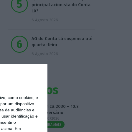
principal acionista do Conta
Lá?
6 Agosto 2026
AG do Conta Lá suspensa até
quarta-feira
6 Agosto 2026
Eventos
vo, como cookies, e
por um dispositivo
Fábrica 2030 – 10.º
sa de audiências e
Aniversário
usar identificação e
14/10/2026
nsentir o
SAIBA MAIS
o acima. Em