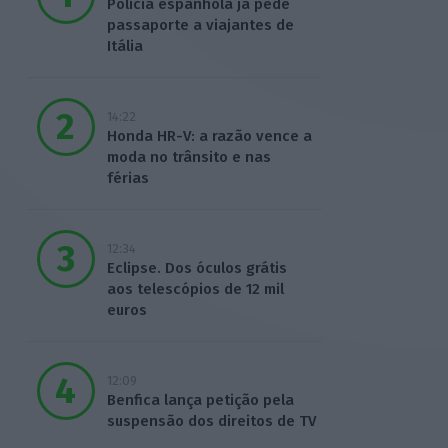
Polícia espanhola já pede
passaporte a viajantes de
Itália
14:22
Honda HR-V: a razão vence a
moda no trânsito e nas
férias
12:34
Eclipse. Dos óculos grátis
aos telescópios de 12 mil
euros
12:09
Benfica lança petição pela
suspensão dos direitos de TV