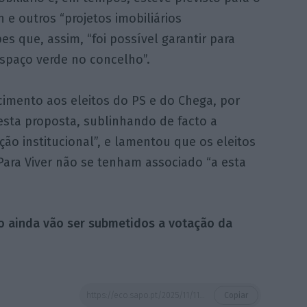
 e outros “projetos imobiliários
s que, assim, “foi possível garantir para
spaço verde no concelho”.
imento aos eleitos do PS e do Chega, por
esta proposta, sublinhando de facto a
ão institucional”, e lamentou que os eleitos
ara Viver não se tenham associado “a esta
mo ainda vão ser submetidos a votação da
https://eco.sapo.pt/2025/11/11/cascais-compra-terrenos-no-final-da-a5-para-parque-urbano-equipamento-e-habitacao-municipal/
Copiar