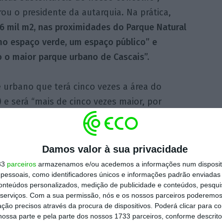
ou o presidente da autarquia. Na prática,
6 mil m2, nas proximidades do Parque Natural
mo espaço verde, um espaço público” e
o o maior parque urbano de Cascais”.
 urbano que terá cinco vezes a área do
e será “mais de cinco vezes maior, por
m 11 hectares do] Plano de Pormenor de
 Ingleses.
Damos valor à sua privacidade
 vai contribuir de forma decisiva para aquilo
33
parceiros
armazenamos e/ou acedemos a informações num dispositi
r os 15 metros quadrados de espaços verdes
essoais, como identificadores únicos e informações padrão enviadas 
conteúdos personalizados, medição de publicidade e conteúdos, pesqui
Lopes.
serviços.
Com a sua permissão, nós e os nossos parceiros poderemos 
ção precisos através da procura de dispositivos. Poderá clicar para co
ossa parte e pela parte dos nossos 1733 parceiros, conforme descrit
isição destes terrenos vai ainda permitir que