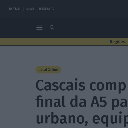
MENU
MAIL
JORNAIS
Regiões
Local Online
Cascais comp
final da A5 p
urbano, equi