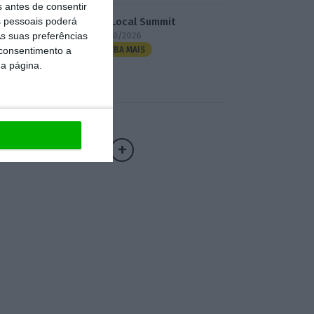
s antes de consentir
 pessoais poderá
3.º Local Summit
s suas preferências
07/10/2026
 consentimento a
SAIBA MAIS
da página.