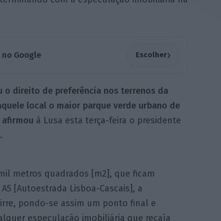
›
a no Google
Escolher
 o direito de preferência nos terrenos da
naquele local o maior parque verde urbano de
 afirmou
à Lusa esta terça-feira o presidente
.
mil metros quadrados [m2], que ficam
 A5 [Autoestrada Lisboa-Cascais], a
Birre, pondo-se assim um ponto final e
lquer especulação imobiliária que recaía