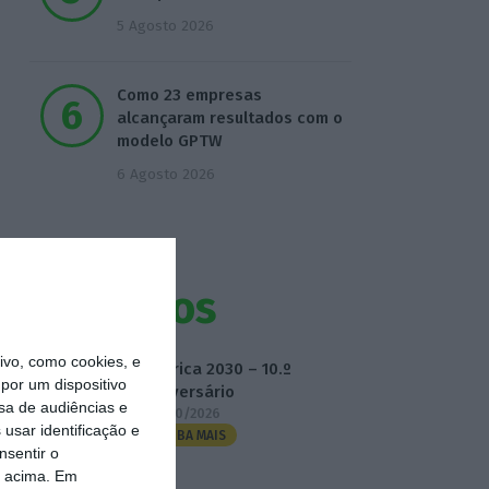
5 Agosto 2026
Como 23 empresas
alcançaram resultados com o
modelo GPTW
6 Agosto 2026
Eventos
vo, como cookies, e
Fábrica 2030 – 10.º
por um dispositivo
Aniversário
sa de audiências e
14/10/2026
usar identificação e
SAIBA MAIS
nsentir o
o acima. Em