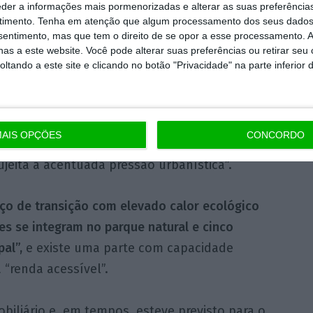
eder a informações mais pormenorizadas e alterar as suas preferência
ua a ligação que está em falta entre o final
timento.
Tenha em atenção que algum processamento dos seus dados
nsentimento, mas que tem o direito de se opor a esse processamento. A
ssibilitar, a sul da nova via, a “construção de
as a este website. Você pode alterar suas preferências ou retirar seu
ve para a classe média, bem como um novo
tando a este site e clicando no botão "Privacidade" na parte inferior 
portivas, culturais e congressos.
ue o conjunto de 32 parcelas totalizando
AIS OPÇÕES
CONCORDO
s zonas verdes contínuas de grande dimensão
jeita a acentuada pressão urbanística”.
aço de transição com elevado calor ecológico
res se integram no parque natural e cinco
al”,
e existe uma parte com capacidade
 “renda acessível”.
iliário e, em tempos, esteve previsto para o