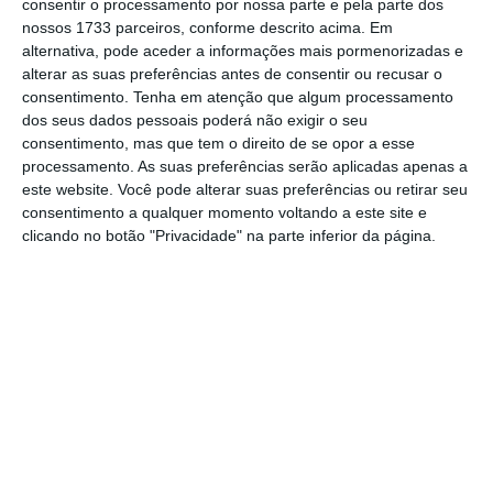
consentir o processamento por nossa parte e pela parte dos
enviou um pedido com caráter de muita
nossos 1733 parceiros, conforme descrito acima. Em
urgência para ser ouvido com o objetivo de
alternativa, pode aceder a informações mais pormenorizadas e
“expressar preocupações” relativas à
alterar as suas preferências antes de consentir ou recusar o
consentimento.
Tenha em atenção que algum processamento
proposta de Orçamento do Estado para 2026.
dos seus dados pessoais poderá não exigir o seu
Hugo Carneiro, do PSD, confirmou na mesma
consentimento, mas que tem o direito de se opor a esse
reunião que o requerimento mereceu o
processamento. As suas preferências serão aplicadas apenas a
este website. Você pode alterar suas preferências ou retirar seu
acordo da generalidade dos grupos
consentimento a qualquer momento voltando a este site e
parlamentares.
clicando no botão "Privacidade" na parte inferior da página.
Junto do TC funcionam a Entidade das Contas e
Financiamentos Políticos e a Entidade para a
Transparência. A dotação do Tribunal
Constitucional na proposta de Orçamento do
Estado para 2026 aumenta ligeiramente,
menos de 2%, para 10,47 milhões de euros,
mais 200 mil euros do que a dotação de 2025,