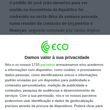
O pedido de José João Abrantes para ser
ouvido na Assembleia da República foi
conhecido na sexta-feira da semana passada,
numa reunião da comissão de Orçamento e
Finanças
, segundo noticiado por vários órgãos
de comunicação social. A audição foi marcada
para quinta-feira às 15:00, disse à Lusa fonte
do TC.
Damos valor à sua privacidade
Nós e os nossos 1733
parceiros
armazenamos e/ou acedemos
a informações num dispositivo, como cookies, e processamos
OE2026. TC pede audição urgente sobre as suas
dados pessoais, como identificadores únicos e informações
“competências”
padrão enviadas por um dispositivo para publicidade e
Ler Mais
conteúdos personalizados, medição de publicidade e
conteúdos, pesquisa de audiências e desenvolvimento de
serviços.
Com a sua permissão, nós e os nossos parceiros
De acordo com o deputado do Chega Eduardo
poderemos usar identificação e dados de geolocalização
Teixeira, citado pelo ECO, o presidente do TC
precisos através da procura de dispositivos. Poderá clicar para