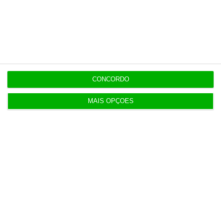
15:37
Polónia e Báltico receiam ataques russos com
drones de Kiev
15:33
IEFP autorizado a gastar 3,46 milhões em serviços
CONCORDO
postais
MAIS OPÇÕES
Populares
Meio milhão por hora
6 Agosto 2026