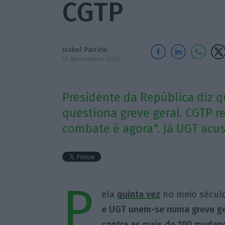
CGTP
Isabel Patrício
11 Novembro 2025
Presidente da República diz q
questiona greve geral. CGTP 
combate é agora". Já UGT acu
P
ela
quinta vez
no meio século
e UGT unem-se numa greve
ge
contra as mais de
100 mudanç