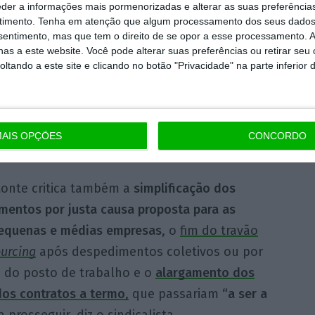
eder a informações mais pormenorizadas e alterar as suas preferência
ho suplementar
“, avisa Sérgio Monte, que frisa
timento.
Tenha em atenção que algum processamento dos seus dados
nsentimento, mas que tem o direito de se opor a esse processamento. A
upal, que protege melhor os direitos dos
as a este website. Você pode alterar suas preferências ou retirar seu
tando a este site e clicando no botão "Privacidade" na parte inferior 
o
alargamento da possibilidade de as
de trabalhadores, após despedimento
ilícitos
.
AIS OPÇÕES
CONCORDO
mentos”, atira o secretário-geral adjunto.
Monte critica também a
simplificação dos
mentos por justa causa proposta para as
pequenas e médias
empresas
, o
fim do travão
urcing
após despedimentos coletivos ou por
o do posto de trabalho e o
alargamento dos
dos contratos a termo
,
que passariam
“a ser a