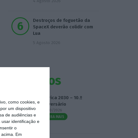
4 Agosto 2026
Destroços de foguetão da
SpaceX deverão colidir com
Lua
5 Agosto 2026
Eventos
Fábrica 2030 – 10.º
vo, como cookies, e
Aniversário
por um dispositivo
14/10/2026
sa de audiências e
SAIBA MAIS
usar identificação e
nsentir o
o acima. Em