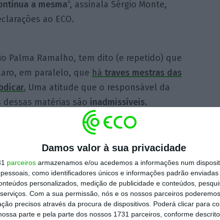
continua a mesma
“, assinala Sérgio Monte,
eclarações ao ECO.
rio Palma Ramalho, tem dito (e repetido) que
claro, em paralelo, que
há
traves mestras das
bdicar.
Uma atitude que o responsável da
s dessas matérias são
inadmissíveis
.
o, por exemplo, do
regresso do banco de
dividual
, figura criada durante o período da
Damos valor à sua privacidade
etirada em 2019 do Código do Trabalho
e,
31
parceiros
armazenamos e/ou acedemos a informações num dispositi
essoais, como identificadores únicos e informações padrão enviadas 
ntão,
reivindicada pelas confederações
conteúdos personalizados, medição de publicidade e conteúdos, pesqui
riais
.
serviços.
Com a sua permissão, nós e os nossos parceiros poderemos 
ção precisos através da procura de dispositivos. Poderá clicar para co
ossa parte e pela parte dos nossos 1731 parceiros, conforme descrit
l
está fora de questão. Serviu para muitas