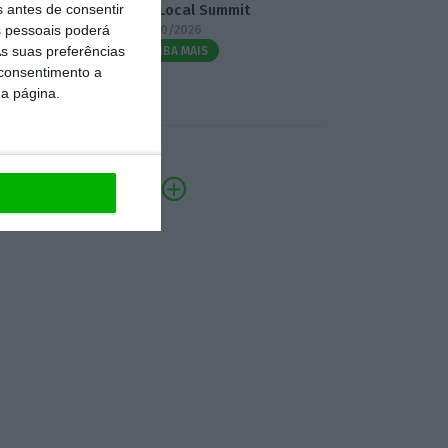
s antes de consentir
3.º Local Summit
 pessoais poderá
07/10/2026
s suas preferências
SAIBA MAIS
 consentimento a
da página.