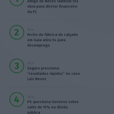
Amigo de Neves também fez
obra para diretor financeiro
da PJ
19:14
Fecho de fábrica de calçado
em Gaia atira 54 para
desemprego
18:57
Seguro pressiona
“resultados rápidos” no caso
Luís Neves
18:44
PS questiona Governo sobre
salto de 15% na dívida
pública