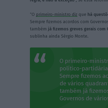
regra, e não a exceção
“, se esta reform
“O
primeiro-ministro diz
que
há questõe
Sempre fizemos acordos com Governos 
também
já fizemos greves gerais com 
sublinha ainda Sérgio Monte.
O primeiro-minist
político-partidária
Sempre fizemos a
de vários quadran
também já fizemos
Governos de vários