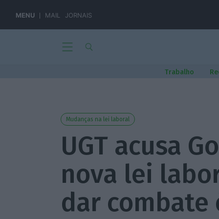
MENU
MAIL
JORNAIS
Trabalho
Re
Mudanças na lei laboral
UGT acusa Go
nova lei labo
dar combate é