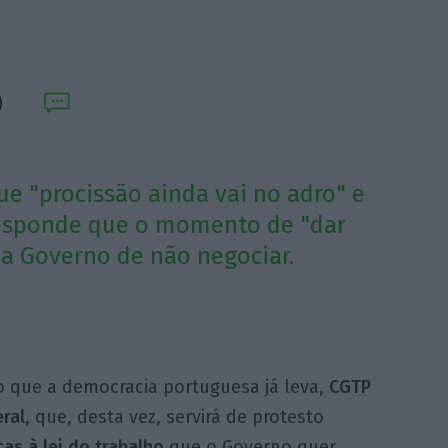
ue "procissão ainda vai no adro" e
responde que o momento de "dar
sa Governo de não negociar.
 que a democracia portuguesa já leva,
CGTP
ral
, que, desta vez, servirá de protesto
as à lei do trabalho
que o Governo quer