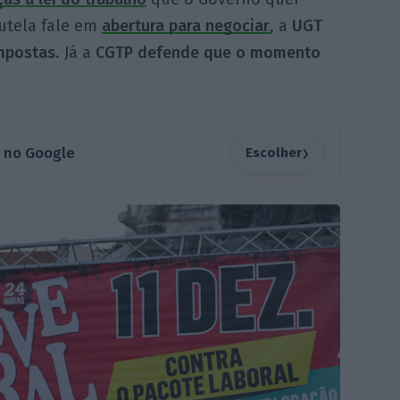
tutela fale em
abertura para negociar
, a
UGT
impostas
. Já a
CGTP defende que o momento
›
a no Google
Escolher