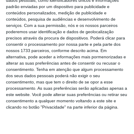
dados pessoais, como identificadores únicos e informações
padrão enviadas por um dispositivo para publicidade e
Trump pede ao presidente israelita que perdoe
conteúdos personalizados, medição de publicidade e
Netanyahu
conteúdos, pesquisa de audiências e desenvolvimento de
Ler Mais
serviços.
Com a sua permissão, nós e os nossos parceiros
poderemos usar identificação e dados de geolocalização
precisos através da procura de dispositivos. Poderá clicar para
Na visão de António Leitão Amaro, construir
consentir o processamento por nossa parte e pela parte dos
nossos 1733 parceiros, conforme descrito acima. Em
pontes e “colocar-nos no lugar do outro” faz
alternativa, pode aceder a informações mais pormenorizadas e
parte da democracia. “Quando nos
alterar as suas preferências antes de consentir ou recusar o
deparamos com uma postura mais rígida em
consentimento.
Tenha em atenção que algum processamento
dos seus dados pessoais poderá não exigir o seu
relação às
tarifas
ou a outras questões, como
consentimento, mas que tem o direito de se opor a esse
exigências de segurança e
despesas da NATO
,
processamento. As suas preferências serão aplicadas apenas a
devemos desvincular-nos ou manter o
este website. Você pode alterar suas preferências ou retirar seu
consentimento a qualquer momento voltando a este site e
engagement
?
Manter o
engagement
”, afirmou
clicando no botão "Privacidade" na parte inferior da página.
o governante.
Portugal é um “país orgulhoso” da aliança