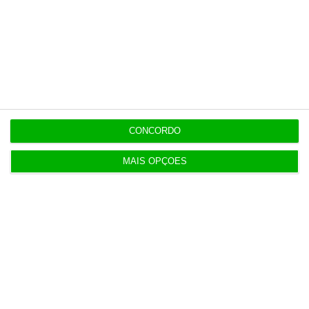
11:25
NATO abre candidaturas para piloto para indústria
de defesa
11:19
CONCORDO
Abono pré-natal já pode ser atribuído de forma
automática
MAIS OPÇÕES
11:11
Eclipse ‘apaga’ 45% da produção solar no fim da
tarde